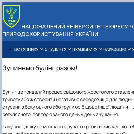
НАЦІОНАЛЬНИЙ УНІВЕРСИТЕТ БІОРЕСУРС
ПРИРОДОКОРИСТУВАННЯ УКРАЇНИ
ВСТУПНИКУ
СТУДЕНТУ
ПРАЦІВНИКУ
НАУКОВЦЮ
Вступ до НУБіП України 2026
Навчання
Освітній процес
Наукова діяльність
Управління і самоврядування
Приймальна комісія
Додаткова освіта
Міжнародна діяльність
Аспіранту / Докторанту
Загальна інформація
Зупинемо булінг разом!
Правила прийому
Позанавчальна діяльність
Довідкова інформація
Захисти дисертацій
Офіційні документи
Для осіб з тимчасово окупованих територій
Студентське самоврядування
Профспілкова організація
Законодавче та нормативне забезпечення
Стратегія розвитку на період 2026-2030рр. «ГОЛОСІ
Зимовий вступ
Довідкова інформація
Центр колективного користування науковим обладна
Доступ до публічної інформації
Булінг це тривалий процес свідомого жорстокого ставленн
Підготовчий курс НМТ
Пільги
Біоетична комісія
Державні закупівлі
тривогу або ж створити негативне середовище для людини
Для іноземців / For foreigners
Наукові видання
Офіційна символіка
стусани з боку одного або групи осіб щодо іншої людини –
Військова освіта
Наука для бізнесу
Антикорупційні заходи
регулярного, повторюваного день у день знущання.
Гендерна радниця
Контактна інформація
Таку поведінку не можна ігнорувати і робити вигляд, що т