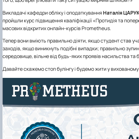
того, щоб врегулювати таку ситуацію мирним шляхом?»
Викладачі кафедри обліку і оподаткування
Наталія ЦАРУ
пройшли курс підвищення кваліфікації «Протидія та попе
масових відкритих онлайн-курсів Prometheus.
Тепер вони вміють правильно діяти, якщо студент став уча
заходів, якщо виникнуть подібні випадки; правильно зупи
середовище, вільне від будь-яких проявів насильства та б
Давайте скажемо стоп булінгу і будемо жити у вихованому