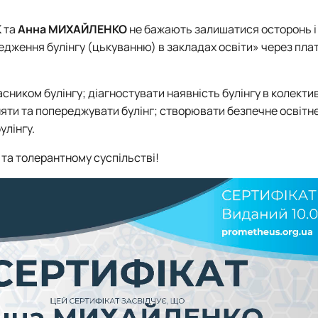
К
та
Анна МИХАЙЛЕНКО
не бажають залишатися осторонь і
редження булінгу (цькуванню) в закладах освіти» через пл
сником булінгу; діагностувати наявність булінгу в колекти
няти та попереджувати булінг; створювати безпечне освітн
улінгу.
 та толерантному суспільстві!