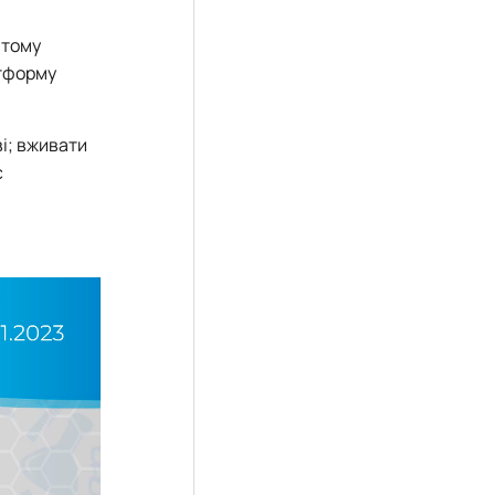
 тому
атформу
ві; вживати
є