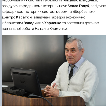
інформаційних систем і технологій
Михайло Швиденко
,
завідувач
кафедри комп’ютерних наук
Белла Голуб
, завідува
кафедри комп’ютерних систем, мереж та кібербезпеки
Дмитро Касаткін
, завідувач
кафедри економічної
кібернетики
Володимир Харченко
та заступник декана з
навчальної роботи
Наталія Клименко
.