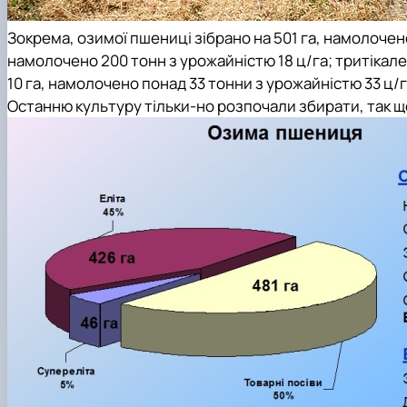
Зокрема, озимої пшениці зібрано на 501 га, намолочено
намолочено 200 тонн з урожайністю 18 ц/га; тритікале 
10 га, намолочено понад 33 тонни з урожайністю 33 ц/г
Останню культуру тільки-но розпочали збирати, так щ