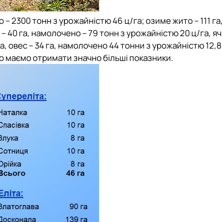
 – 2300 тонн з урожайністю 46 ц/га; озиме жито – 111 га
– 40 га, намолочено – 79 тонн з урожайністю 20 ц/га, яч
а, овес – 34 га, намолочено 44 тонни з урожайністю 12,8
о маємо отримати значно більші показники.