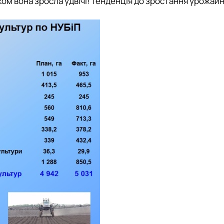
ком вона зросла удвічі! Тенденція до зростання урожайн