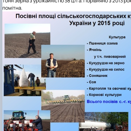
тонн зерна з урожайністю 38 ц/га. Порівняно з 2013 ро
помітна.