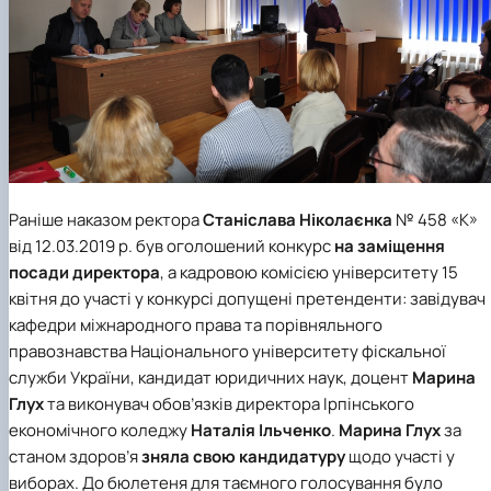
Раніше наказом ректора
Станіслава Ніколаєнка
№ 458 «К»
від 12.03.2019 р. був оголошений конкурс
на заміщення
посади директора
, а кадровою комісією університету 15
квітня до участі у конкурсі допущені претенденти: завідувач
кафедри міжнародного права та порівняльного
правознавства
Національного університету фіскальної
служби України
, кандидат юридичних наук, доцент
Марина
Глух
та виконувач обов’язків директора
Ірпінського
економічного коледжу
Наталія Ільченко
.
Марина Глух
за
станом здоров’я
зняла свою кандидатуру
щодо участі у
виборах. До бюлетеня для таємного голосування було