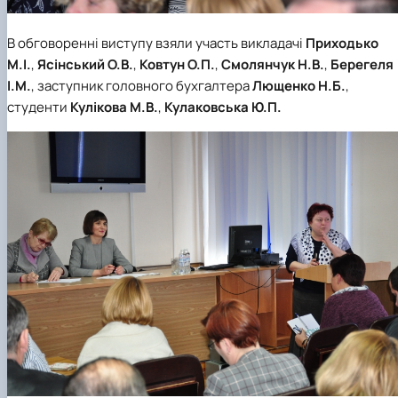
В обговоренні виступу взяли участь викладачі
Приходько
М.І.
,
Ясінський О.В.
,
Ковтун О.П.
,
Смолянчук Н.В.
,
Берегеля
І.М.
, заступник головного бухгалтера
Лющенко Н.Б.
,
студенти
Кулікова М.В.
,
Кулаковська Ю.П.