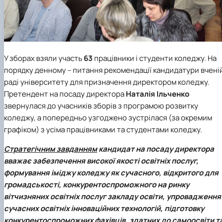
У зборах взяли участь
63
працівники і студенти коледжу. На
порядку денному – питання рекомендації кандидатури вчені
раді університету для призначення директором коледжу.
Претендент на посаду директора
Наталія Ільченко
звернулася до учасників зборів з програмою розвитку
коледжу, а попередньо узгоджено зустрілася (за окремим
графіком) з усіма працівниками та студентами коледжу.
Стратегічним завданням
кандидат на посаду директора
вважає забезпечення високої якості освітніх послуг,
формування іміджу коледжу як сучасного, відкритого для
громадськості, конкурентоспроможного на ринку
вітчизняних освітніх послуг закладу освіти, упровадження
сучасних освітніх інноваційних технологій, підготовку
конкурентоспроможних фахівців, здатних до самоосвіти т