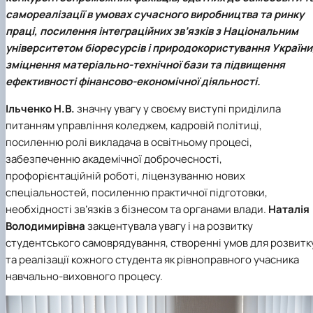
самореалізації в умовах сучасного виробництва та ринку
праці, посилення інтеграційних зв’язків з
Національним
університетом біоресурсів і природокористування України
зміцнення матеріально-технічної бази та підвищення
ефективності фінансово-економічної діяльності.
Ільченко Н.В.
значну увагу у своєму виступі приділила
питанням управління коледжем, кадровій політиці,
посиленню ролі викладача в освітньому процесі,
забезпеченню академічної доброчесності,
профорієнтаційній роботі, ліцензуванню нових
спеціальностей, посиленню практичної підготовки,
необхідності зв’язків з бізнесом та органами влади.
Наталія
Володимирівна
закцентувала увагу і на розвитку
студентського самоврядування, створенні умов для розвитк
та реалізації кожного студента як рівноправного учасника
навчально-виховного процесу.