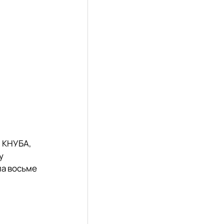
м КНУБА,
у
ла
восьме