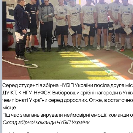
Серед студентів збірна НУБіП України посіла
друге мі
ДУІКТ, КІНГУ, НУФСУ. Виборовши срібні нагороди в Уні
чемпіонаті України серед дорослих. Отже, в остаточно
місце
.
Під час змагань вирували неймовірні емоції, команди 
Склад збірної команди
НУБіП України
: