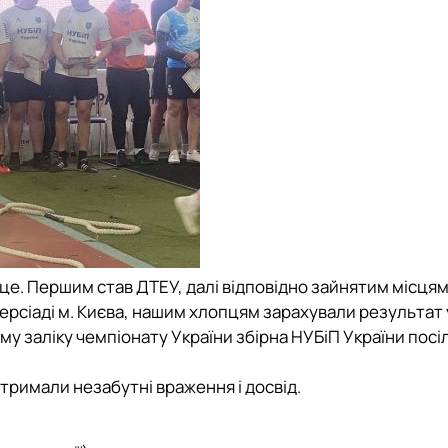
сце
. Першим став ДТЕУ, далі відповідно зайнятим місця
версіаді м. Києва, нашим хлопцям зарахували результат 
му заліку
чемпіонату України
збірна НУБіП України посі
отримали незабутні враження і досвід.