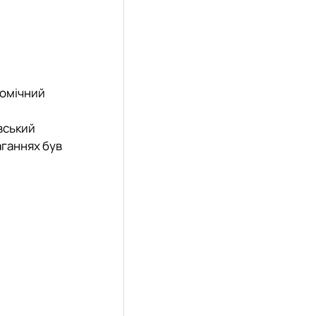
омічний
вський
аганнях був