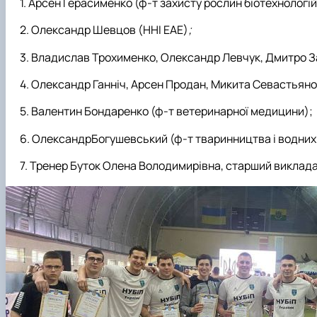
Арсен Герасименко (ф-т захисту рослин біотехнологій 
Олександр Шевцов (ННІ ЕАЕ)
;
Владислав Трохименко, Олександр Левчук, Дмитро Зас
Олександр Ганніч, Арсен Продан, Микита Севастьянов
Валентин Бондаренко (ф-т ветеринарної медицини);
ОлександрБогушевський (ф-т тваринництва і водних 
Тренер Буток Олена Володимирівна, старший виклада