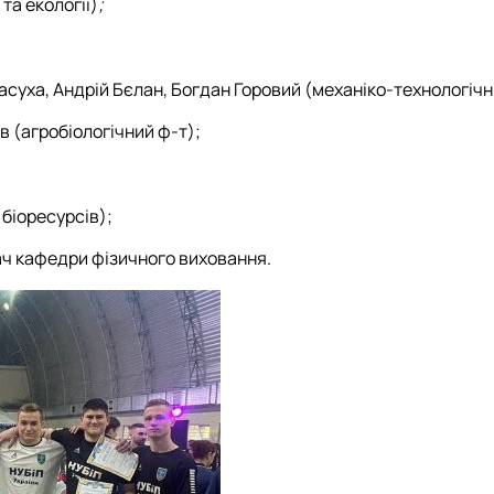
та екології)
;
уха, Андрій Бєлан, Богдан Горовий (механіко-технологічн
 (агробіологічний ф-т);
біоресурсів);
ч кафедри фізичного виховання.