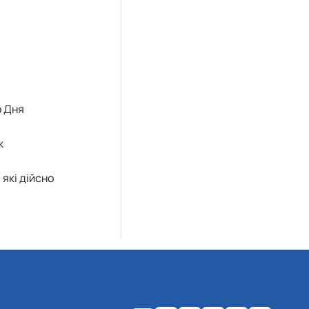
о Дня
ж
які дійсно