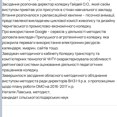
Іноземні мови
Їдальні та буфети
Центр вивчення мов
Психологічна підтримка
Біоетична комісія
Рада молодих вчених
Методичні рекомендації, пам'ятки
ЦКНО «Агропромисловий комплекс, лісове і
Доступ до публічної інформації
Наглядова рада
Історія університету
Засідання розпочав директор коледжу Гайдей О.О., який своїм
Працевлаштування
Студентські квитки
Інклюзивне середовище
Наукові видання
садово-паркове господарство, ветеринарна
Наукові школи
Форми документів
Державні закупівлі
Рада роботодавців
Видатні випускники та працівники
виступом привітав усіх присутніх в стінах навчального закладу.
Наука для бізнесу
медицина»
Стартап школа НУБіП України
Патентно-ліцензійна діяльність
Досліднику та автору
Офіційна символіка
Благодійний фонд «Голосіївська ініціатива
Звіт ректора
Вітання розпочалося з релаксаційної хвилини – пісочної анімації,
Обладнання НУБіП України
Звіт про проведення НТЗ
Каталог наукових послуг
Антикорупційні заходи
2020»
Пам'яті захисників України
представленої викладачем циклової комісії живопису та дизайну
Наукові журнали НУБіП України
«SEB-2024»
Гендерна радниця
Почесні доктори і професори НУБіП України
Уповноважена особа з питань запобігання 
Чернігівського промислово-економічного коледжу.
Наукові журнали НУБіП України (English)
«SEB-2025»
Контактна інформація
виявлення корупції
Пресслужба
Про використання
Google
– сервісів у діяльності методистів
Пам'ятка про проведення науково-технічни
Університетський кур'єр
Положення про антикорупційного
доповіла викладач Прилуцького агротехнічного коледжу, яка
заходів
уповноваженого НУБіП України
Вибори ректора
розкрила переваги використання електронних ресурсів:
Порядок планування та організації
Програма розвитку університету «Голосіївсь
Національні нормативно-правові акти
календаря, хмарин, сайтів тощо.
проведення НТЗ
ініціатива – 2025»
Нормативно-правові акти НУБіП України
Завідувач методичного кабінету Коледжу транспорту та
Результати науково-технічних заходів
Інформаційні ресурси НАЗК
комп’ютерних технологій ЧНТУ охарактеризувала особливості
Монографії
Методичні роз’яснення НАЗК
рейтингової системи оцінювання діяльності педагогічних
Антикорупційні заходи
працівників коледжу.
Завершилося засідання обласного методичного об’єднання
виступом методиста ради директорів ВНЗ І-ІІ р.а. з пропозиціями
щодо плану роботи ОМО на 2016-2017 н.р.
Наталія Лавська,
методист,
кандидат сільськогосподарських наук