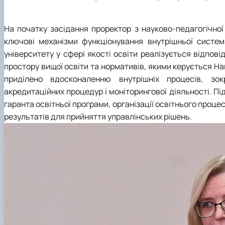
На початку засідання проректор з науково-педагогічно
ключові механізми функціонування внутрішньої системи
університету у сфері якості освіти реалізується відпо
простору вищої освіти та нормативів, якими керується На
приділено вдосконаленню внутрішніх процесів, зо
акредитаційних процедур і моніторингової діяльності. Пі
гаранта освітньої програми, організації освітнього проц
результатів для прийняття управлінських рішень.