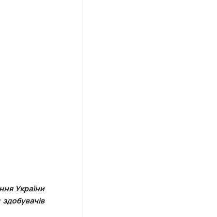
ння України
 здобувачів