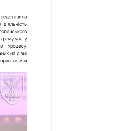
редставила
 діяльність
вропейського
Окрему увагу
о процесу,
них на рівні
икористанням