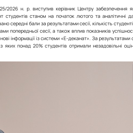
025/2026 н. р. виступив керівник Центру забезпечення я
т студентів станом на початок лютого та аналітичні дан
ано середні бали за результатами сесії, кількість студенті
ами попередньої сесії, а також вплив показників успішнос
снові інформації із системи «Е-деканат». За результатами
з яких понад 20% студентів отримали незадовільні оцін