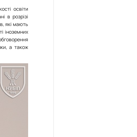
кості освіти
і в розрізі
в, які мають
ті іноземних
 обговорення
ки, а також