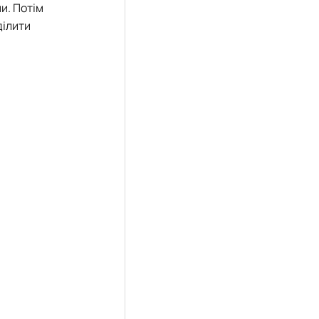
ми. Потім
ділити