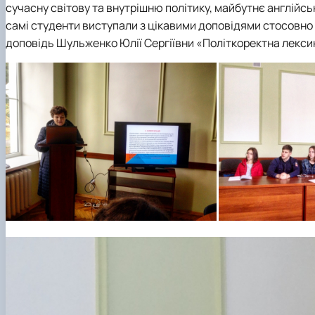
сучасну світову та внутрішню політику, майбутнє англійськ
самі студенти виступали з цікавими доповідями стосовно
доповідь Шульженко Юлії Сергіївни «Політкоректна лекси