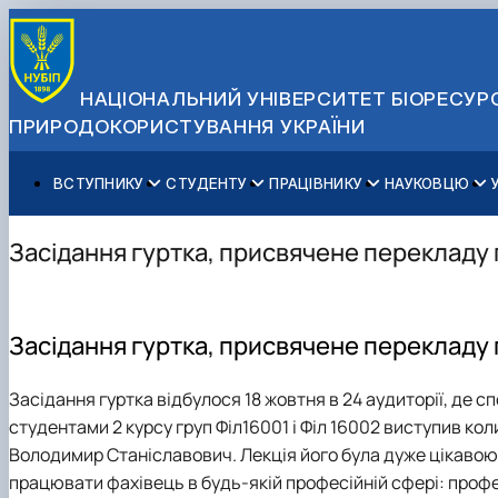
НАЦІОНАЛЬНИЙ УНІВЕРСИТЕТ БІОРЕСУРС
ПРИРОДОКОРИСТУВАННЯ УКРАЇНИ
ВСТУПНИКУ
СТУДЕНТУ
ПРАЦІВНИКУ
НАУКОВЦЮ
Вступ до НУБіП України 2026
Навчання
Освітній процес
Наукова діяльність
Управління і самоврядування
Приймальна комісія
Додаткова освіта
Міжнародна діяльність
Аспіранту / Докторанту
Загальна інформація
Засідання гуртка, присвячене перекладу 
Правила прийому
Позанавчальна діяльність
Довідкова інформація
Захисти дисертацій
Офіційні документи
Для осіб з тимчасово окупованих територій
Студентське самоврядування
Профспілкова організація
Законодавче та нормативне забезпечення
Стратегія розвитку на період 2026-2030рр. «ГОЛОСІ
Зимовий вступ
Довідкова інформація
Центр колективного користування науковим обладна
Доступ до публічної інформації
Засідання гуртка, присвячене перекладу 
Підготовчий курс НМТ
Пільги
Біоетична комісія
Державні закупівлі
Для іноземців / For foreigners
Наукові видання
Офіційна символіка
Засідання гуртка відбулося 18 жовтня в 24 аудиторії, де 
Військова освіта
Наука для бізнесу
Антикорупційні заходи
студентами 2 курсу груп Філ16001 і Філ 16002 виступив ко
Гендерна радниця
Володимир Станіславович. Лекція його була дуже цікавою.
Контактна інформація
працювати фахівець в будь-якій професійній сфері: профе