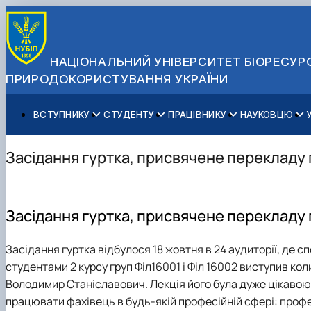
НАЦІОНАЛЬНИЙ УНІВЕРСИТЕТ БІОРЕСУРС
ПРИРОДОКОРИСТУВАННЯ УКРАЇНИ
ВСТУПНИКУ
СТУДЕНТУ
ПРАЦІВНИКУ
НАУКОВЦЮ
Вступ до НУБіП України 2026
Навчання
Освітній процес
Наукова діяльність
Управління і самоврядування
Приймальна комісія
Додаткова освіта
Міжнародна діяльність
Аспіранту / Докторанту
Загальна інформація
Засідання гуртка, присвячене перекладу 
Правила прийому
Позанавчальна діяльність
Довідкова інформація
Захисти дисертацій
Офіційні документи
Для осіб з тимчасово окупованих територій
Студентське самоврядування
Профспілкова організація
Законодавче та нормативне забезпечення
Стратегія розвитку на період 2026-2030рр. «ГОЛОСІ
Зимовий вступ
Довідкова інформація
Центр колективного користування науковим обладна
Доступ до публічної інформації
Засідання гуртка, присвячене перекладу 
Підготовчий курс НМТ
Пільги
Біоетична комісія
Державні закупівлі
Для іноземців / For foreigners
Наукові видання
Офіційна символіка
Засідання гуртка відбулося 18 жовтня в 24 аудиторії, де 
Військова освіта
Наука для бізнесу
Антикорупційні заходи
студентами 2 курсу груп Філ16001 і Філ 16002 виступив ко
Гендерна радниця
Володимир Станіславович. Лекція його була дуже цікавою.
Контактна інформація
працювати фахівець в будь-якій професійній сфері: профе