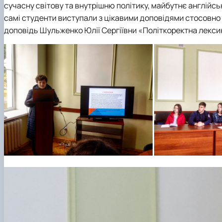
сучасну світову та внутрішню політику, майбутнє англійськ
самі студенти виступали з цікавими доповідями стосовно
доповідь Шульженко Юлії Сергіївни «Політкоректна лекси