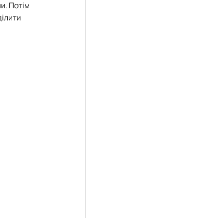
ми. Потім
ділити