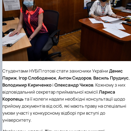
Студентами НУБіП готові стати захисники України
Денис
Париж
,
Ігор Слободенюк
,
Антон Сидоров
,
Василь Прудиус
,
Володимир Кириченко
і
Олександр Чижов
. Кожному з них
відповідальний секретар приймальної комісії
Лариса
Коропець
та її колеги надали необхідні консультації щодо
прийому документів від осіб, які мають праву на спеціальні
умови участі у конкурсному відборі при вступі до
університету.