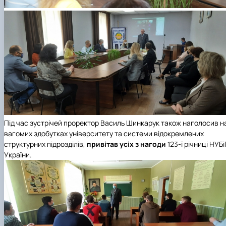
Під час зустрічей проректор Василь Шинкарук також наголосив н
вагомих здобутках університету та системи відокремлених
структурних підрозділів,
привітав усіх з нагоди
123-ї річниці НУБ
України
.