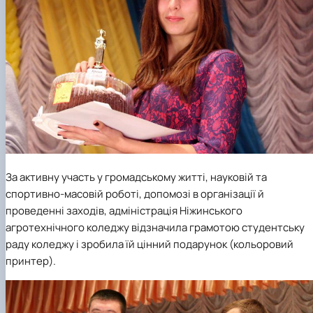
За активну участь у громадському житті, науковій та
спортивно-масовій роботі, допомозі в організації й
проведенні заходів, адміністрація Ніжинського
агротехнічного коледжу відзначила грамотою студентську
раду коледжу і зробила їй цінний подарунок (кольоровий
принтер).