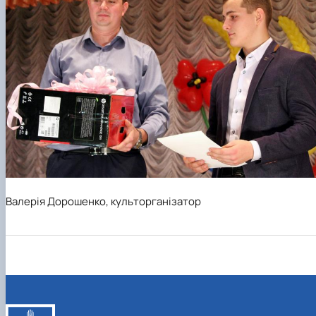
Валерія Дорошенко
,
к
ульторганізатор