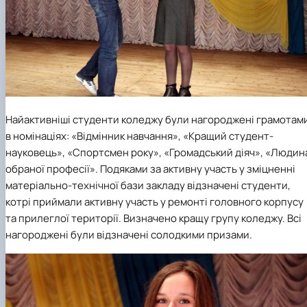
Найактивніші студенти коледжу були нагороджені грамотам
в номінаціях: «Відмінник навчання», «Кращий студент-
науковець», «Спортсмен року», «Громадський діяч», «Людин
обраної професії». Подяками за активну участь у зміцненні
матеріально-технічної бази закладу відзначені студенти,
котрі приймали активну участь у ремонті головного корпусу
та прилеглої території. Визначено кращу групу коледжу. Всі
нагороджені були відзначені солодкими призами.