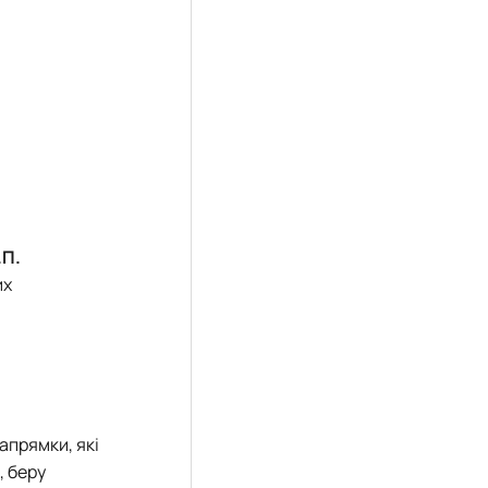
.П.
их
апрямки, які
, беру