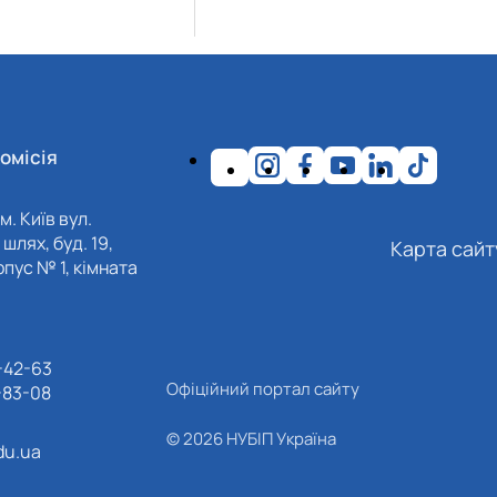
омісія
м. Київ вул.
шлях, буд. 19,
Карта сайт
пус № 1, кімната
-42-63
Офіційний портал сайту
-83-08
© 2026 НУБІП Україна
du.ua