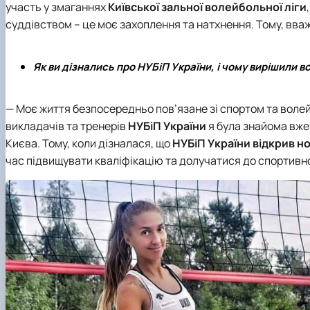
участь у змаганнях
Київської зальної волейбольної ліги
суддівством – це моє захоплення та натхнення. Тому, вв
Як ви дізнались про НУБіП України, і чому вирішили 
— Моє життя безпосередньо пов’язане зі спортом та воле
викладачів та тренерів
НУБіП України
я була знайома вже
Києва. Тому, коли дізналася, що
НУБіП України
відкрив но
час підвищувати кваліфікацію та долучатися до спортивно