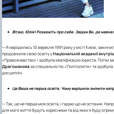
Вітаю, Юлія! Розкажіть про себе. Звідки Ви, де навча
— Я народилась 10 вересня 1991 року у місті Києві, закінчи
продовжила свою освіту у
Національній академії внутрі
«Правознавство» і здобула кваліфікацію юриста. Потім з
Драгоманова
за спеціальністю «Політологія» та здобула
дисциплін.
Це Ваша не перша освіта. Чому вирішили змінити нап
— Так, це не перша моя освіта, і гадаю що не остання. Нап
для мого життя будуть корисними та від яких я буду отри