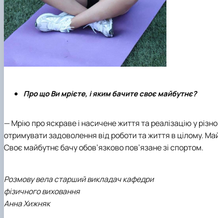
Про що Ви мрієте, і яким бачите своє майбутнє?
— Мрію про яскраве і насичене життя та реалізацію у різно
отримувати задоволення від роботи та життя в цілому. Ма
Своє майбутнє бачу обов’язково пов’язане зі спортом.
Розмову вела старший викладач кафедри
фізичного виховання
Анна Хижняк