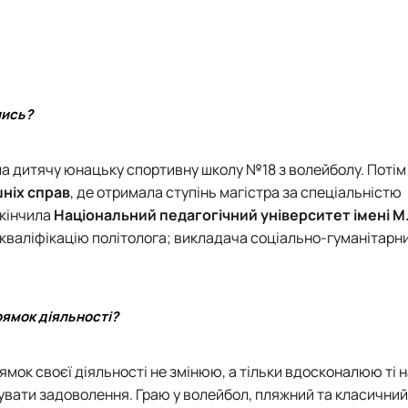
лись?
ла
дитячу юнацьку спортивну школу №18 з волейболу
. Потім
шніх справ
, де отримала ступінь магістра за спеціальністю
акінчила
Національний педагогічний університет імені М
 кваліфікацію політолога; викладача соціально-гуманітарн
рямок діяльності?
рямок своєї діяльності не змінюю, а тільки вдосконалюю ті н
мувати задоволення. Граю у волейбол, пляжний та класичний