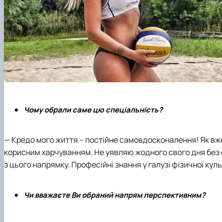
Чому обрали саме цю спеціальність?
— Кредо мого життя – постійне самовдосконалення! Як вж
корисним харчуванням. Не уявляю жодного свого дня без с
з цього напрямку. Професійні знання у галузі фізичної ку
Чи вважаєте Ви обраний напрям перспективним?