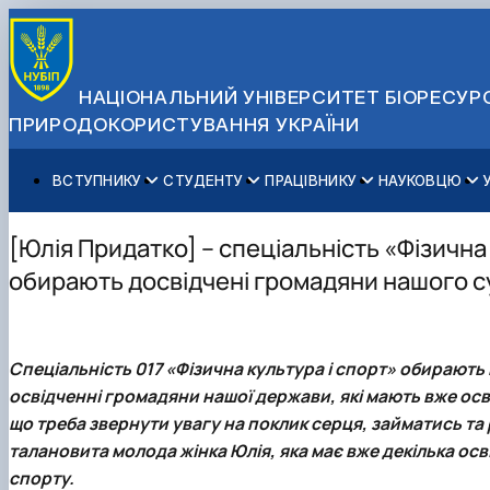
НАЦІОНАЛЬНИЙ УНІВЕРСИТЕТ БІОРЕСУРС
ПРИРОДОКОРИСТУВАННЯ УКРАЇНИ
ВСТУПНИКУ
СТУДЕНТУ
ПРАЦІВНИКУ
НАУКОВЦЮ
Вступ до НУБіП України 2026
Навчання
Освітній процес
Наукова діяльність
Управління і самоврядування
Приймальна комісія
Додаткова освіта
Міжнародна діяльність
Аспіранту / Докторанту
Загальна інформація
[Юлія Придатко] – спеціальність «Фізична
Правила прийому
Позанавчальна діяльність
Довідкова інформація
Захисти дисертацій
Офіційні документи
обирають досвідчені громадяни нашого с
Для осіб з тимчасово окупованих територій
Студентське самоврядування
Профспілкова організація
Законодавче та нормативне забезпечення
Стратегія розвитку на період 2026-2030рр. «ГОЛОСІ
Зимовий вступ
Довідкова інформація
Центр колективного користування науковим обладна
Доступ до публічної інформації
Підготовчий курс НМТ
Пільги
Біоетична комісія
Державні закупівлі
Спеціальність 017 «Фізична культура і спорт» обирають н
Для іноземців / For foreigners
Наукові видання
Офіційна символіка
освідченні громадяни нашої держави, які мають вже осві
Військова освіта
Наука для бізнесу
Антикорупційні заходи
що треба звернути увагу на поклик серця, займатись т
Гендерна радниця
талановита молода жінка Юлія, яка має вже декілька осв
Контактна інформація
спорту.