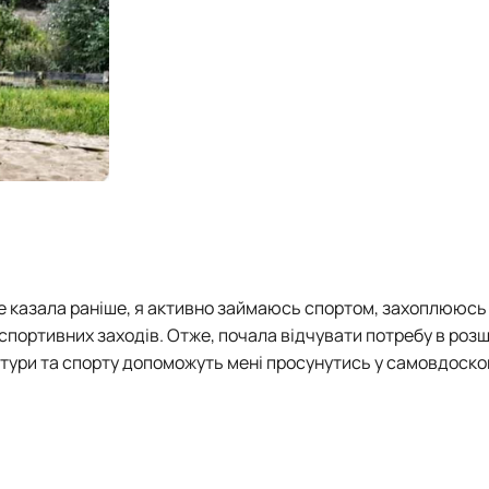
е казала раніше, я активно займаюсь спортом, захоплююсь
портивних заходів. Отже, почала відчувати потребу в розш
льтури та спорту допоможуть мені просунутись у самовдоско