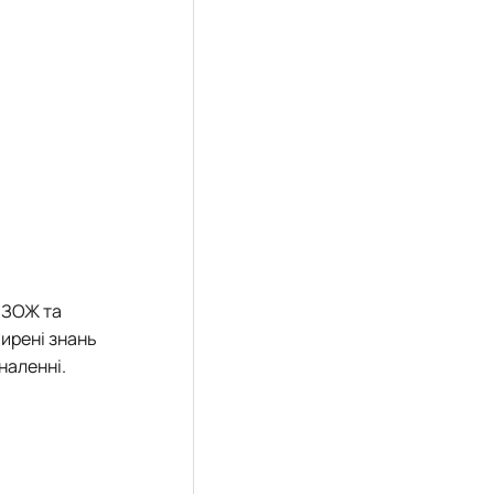
 ЗОЖ та
ирені знань
наленні.