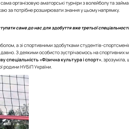
, сама організовую аматорські турніри з волейболу та займ
ажаю за потрібне розширювати знання у цьому напрямку.
вступати саме до нас для здобуття вже третьої спеціальност
йболом, а зі спортивними здобутками студентів-спортсмені
 давно. З деякими особисто зустрічаємось на спортивних 
ву спеціальність
«Фізична культура і спорт»
, зрозуміла,
ї родини НУБіП України.