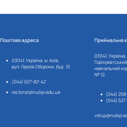
Поштова адреса
Приймальна к
03041, Україна, 
03041, Україна, м. Київ,
Горіхуватський 
вул. Героїв Оборони, буд. 15.
навчальний кор
№ 12.
(044) 527-82-42
rectorat@nubip.edu.ua
(044) 258
(044) 527
vstup@nubip.e