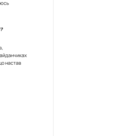
аюсь
і?
в,
майданчиках
 що настав