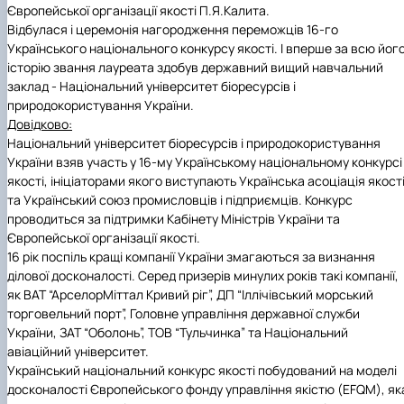
Європейської організації якості П.Я.Калита.
Іноземні мови
Їдальні та буфети
Центр вивчення мов
Психологічна підтримка
Біоетична комісія
Рада молодих вчених
Методичні рекомендації, пам'ятки
ЦКНО «Агропромисловий комплекс, лісове і
Доступ до публічної інформації
Наглядова рада
Історія університету
Відбулася і церемонія нагородження переможців 16-го
Працевлаштування
Студентські квитки
Інклюзивне середовище
Наукові видання
садово-паркове господарство, ветеринарна
Наукові школи
Форми документів
Державні закупівлі
Рада роботодавців
Видатні випускники та працівники
Українського національного конкурсу якості. І вперше за всю йог
Наука для бізнесу
медицина»
Стартап школа НУБіП України
Патентно-ліцензійна діяльність
Досліднику та автору
Офіційна символіка
Благодійний фонд «Голосіївська ініціатива
Звіт ректора
історію звання лауреата здобув державний вищий навчальний
Обладнання НУБіП України
Звіт про проведення НТЗ
Каталог наукових послуг
Антикорупційні заходи
2020»
Пам'яті захисників України
заклад - Національний університет біоресурсів і
Наукові журнали НУБіП України
«SEB-2024»
Гендерна радниця
Почесні доктори і професори НУБіП України
Уповноважена особа з питань запобігання 
природокористування України.
Наукові журнали НУБіП України (English)
«SEB-2025»
Контактна інформація
виявлення корупції
Пресслужба
Довідково:
Пам'ятка про проведення науково-технічни
Університетський кур'єр
Положення про антикорупційного
Національний університет біоресурсів і природокористування
заходів
уповноваженого НУБіП України
Вибори ректора
України взяв участь у 16-му Українському національному конкурсі
Порядок планування та організації
Програма розвитку університету «Голосіївсь
Національні нормативно-правові акти
якості, ініціаторами якого виступають Українська асоціація якост
проведення НТЗ
ініціатива – 2025»
Нормативно-правові акти НУБіП України
та Український союз промисловців і підприємців. Конкурс
Результати науково-технічних заходів
Інформаційні ресурси НАЗК
проводиться за підтримки Кабінету Міністрів України та
Монографії
Методичні роз’яснення НАЗК
Європейської організації якості.
Антикорупційні заходи
16 рік поспіль кращі компанії України змагаються за визнання
ділової досконалості. Серед призерів минулих років такі компанії,
як ВАТ “АрселорМіттал Кривий ріг”, ДП “Іллічівський морський
торговельний порт”, Головне управління державної служби
України, ЗАТ “Оболонь”, ТОВ “Тульчинка” та Національний
авіаційний університет.
Український національний конкурс якості побудований на моделі
досконалості Європейського фонду управління якістю (EFQM), як