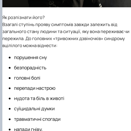
Як розпізнати його?
Взагалі ступінь прояву симптомів завжди залежить від
загального стану людини та ситуації, яку вона переживає чи
пережила. До головних «тривожних дзвіночків» синдрому
вцілілого можна віднести:
порушення сну
безпорадність
головні болі
перепади настрою
нудота та біль в животі
суїцидальні думки
травматичні спогади
напади гніву.