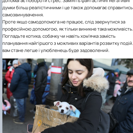
допомагає побороти стрес. Замініть фантастичні негативні
думки більш реалістичними і це також допомагає справитись
самозвинувачення.
Проте якщо самодопомога не працює, слід звернутися за
професійною допомогою, як тільки виникне така можливість
Погладьте котика, собачку чи навіть хом’ячка замість
планування найгіршого з можливих варіантів розвитку подій.
вам стане легше і улюбленець буде задоволений.