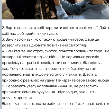
2. Варто дозволити собі пережити всі негативні емоції. Дайт
собі час щоб прийняти ситуацію.
3. Важливою навичкою також є прощення себе. Саме це
дозволить вам відновити позитивний світогляд.
4. Пам’ятайте, що страх, смуток, почуття провини та горе - ц
поширенні почуття під час війни. Це нормальна реакція
організму на трагічні реалії, в яких опинились більшість із
нас. Почуття щастя після пережитого обстрілу це теж
нормально, навіть якщо не всі змогли вижити. Щастя є
природною реакцією на удачу. Не карайте себе за свої емоції
5. Переведіть увагу на зовнішні чинники, це дозволить
припинити самонакручування і, відповідно, зменшити
почуття провини.
Відволікання на те, що ви робили ще до тієї жахливої ночі, те