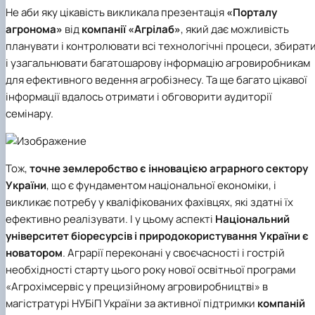
Не аби яку цікавість викликала презентація
«Порталу
агронома»
від
компанії
«Агрілаб»
, який дає можливість
планувати і контролювати всі технологічні процеси, збират
і узагальнювати багатошарову інформацію агровиробникам
для ефективного ведення агробізнесу. Та ще багато цікавої
інформації вдалось отримати і обговорити аудиторії
семінару.
Тож,
точне землеробство є інновацією аграрного сектору
України
, що є фундаментом національної економіки, і
викликає потребу у кваліфікованих фахівцях, які здатні їх
ефективно реалізувати. І у цьому аспекті
Національний
університет біоресурсів і природокористування України
є
новатором
. Аграрії переконані у своєчасності і гострій
необхідності старту цього року нової
освітньої програми
«Агрохімсервіс у прецизійному агровиробництві»
в
магістратурі НУБіП України за активної підтримки
компаній