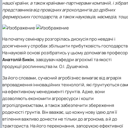
нашої країни, а також країнами-партнерами компаній, і зібра
Іноземні мови
Їдальні та буфети
Центр вивчення мов
Психологічна підтримка
Біоетична комісія
Рада молодих вчених
Методичні рекомендації, пам'ятки
ЦКНО «Агропромисловий комплекс, лісове і
Доступ до публічної інформації
Наглядова рада
Історія університету
Працевлаштування
Студентські квитки
представників від провідних агрохолдингів до дрібних
Інклюзивне середовище
Наукові видання
садово-паркове господарство, ветеринарна
Наукові школи
Форми документів
Державні закупівлі
Рада роботодавців
Видатні випускники та працівники
Наука для бізнесу
медицина»
Стартап школа НУБіП України
Патентно-ліцензійна діяльність
Досліднику та автору
Офіційна символіка
Благодійний фонд «Голосіївська ініціатива
Звіт ректора
фермерських господарств, а також науковців, масмедіа, тощо
Обладнання НУБіП України
Звіт про проведення НТЗ
Каталог наукових послуг
Антикорупційні заходи
2020»
Пам'яті захисників України
Наукові журнали НУБіП України
«SEB-2024»
Гендерна радниця
Почесні доктори і професори НУБіП України
Уповноважена особа з питань запобігання 
Наукові журнали НУБіП України (English)
«SEB-2025»
Контактна інформація
виявлення корупції
Пресслужба
На початку семінару розгорілась дискусія про невдачі і
Пам'ятка про проведення науково-технічни
Університетський кур'єр
Положення про антикорупційного
досягнення у спробах збільшити прибутковість господарств
заходів
уповноваженого НУБіП України
Вибори ректора
Порядок планування та організації
Програма розвитку університету «Голосіївсь
Національні нормативно-правові акти
На науковій основі розібратись у цьому допомагав професор
проведення НТЗ
ініціатива – 2025»
Нормативно-правові акти НУБіП України
Анатолій Бикін
, завідувач
кафедри агрохімії та якості
Результати науково-технічних заходів
Інформаційні ресурси НАЗК
продукції рослинництва ім. О.І. Душечкіна
.
Монографії
Методичні роз’яснення НАЗК
Антикорупційні заходи
За його словами, сучасний агробізнес вимагає від аграрія
впровадження інноваційних технологій, які ґрунтуються сам
на ефективному менеджменті ґрунтів. Адже, вони
дозволяють економити агроресурси і кошти
агропідприємствам, а також забезпечити збереження
родючості ґрунтів. Він вважає, що кожну нову ідею для її
втілення важливо донести не тільки до агронома, а й до
тракториста. На його переконання, запорукою ефективної