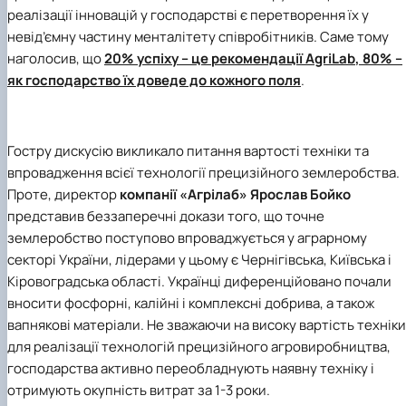
реалізації інновацій у господарстві є перетворення їх у
невід’ємну частину менталітету співробітників. Саме тому
наголосив, що
20% успіху – це рекомендації
AgriLab
, 80% –
як господарство їх доведе до кожного поля
.
Гостру дискусію викликало питання вартості техніки та
впровадження всієї технології прецизійного землеробства.
Проте, директор
компанії
«Агрілаб»
Ярослав Бойко
представив беззаперечні докази того, що точне
землеробство поступово впроваджується у аграрному
секторі України, лідерами у цьому є Чернігівська, Київська і
Кіровоградська області. Українці диференційовано почали
вносити фосфорні, калійні і комплексні добрива, а також
вапнякові матеріали. Не зважаючи на високу вартість техніки
для реалізації технологій прецизійного агровиробництва,
господарства активно переобладнують наявну техніку і
отримують окупність витрат за 1-3 роки.