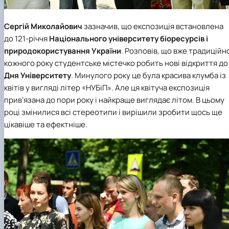
Сергій Миколайович
зазначив, що експозиція встановлена
до
121-річчя
Національного університету біоресурсів і
природокористування України
. Розповів, що вже традиційн
кожного року студентське містечко робить нові відкриття до
Дня Університету
. Минулого року це була красива клумба із
квітів у вигляді літер «НУБіП». Але ця квітуча експозиція
прив’язана до пори року і найкраще виглядає літом. В цьому
році змінилися всі стереотипи і вирішили зробити щось ще
цікавіше та ефектніше.