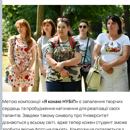
Метою композиції
«Я кохаю НУБіП»
є запалення творчих
сердець та пробудження натхнення для реалізації своїх
талантів. Завдяки такому символу про Університет
дізнаються у всьому світі, адже тепер кожен студент зможе
зробити якісне фото на пам’ять. Композиція складається з