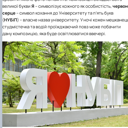
великої букви
Я
– символізує кожного як особистість,
червон
серце
– символ кохання до Університету та п’ять букв
(
НУБіП
) – власне назва університету. У ночі кожен мешканец
студмістечка та водій проїжджаючий повз може побачити
дану композицію, яка буде освітлюватися ввечері.