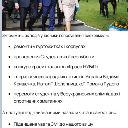
З-поміж інших подій учасники голосування виокремили:
ремонти у гуртожитках і корпусах
проведення Студентської республіки
конкурс краси і талантів «Краса НУБіП»
творчі вечори народних артистів України Вадима
Крищенка, Наталії Шелепницької, Романа Рудого
перемоги студентів у Всеукраїнських олімпіадах і
спортивних змаганнях
А наступні події визначними назвали читачі самостійно:
Підвищена увага ЗМІ до нашого вишу