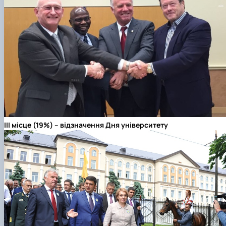
ІІІ місце (19%)
–
відзначення Дня університету