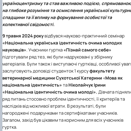
україноцентризму та став важливою подією, спрямовано
Іноземні мови
Їдальні та буфети
Центр вивчення мов
Психологічна підтримка
Біоетична комісія
Рада молодих вчених
Методичні рекомендації, пам'ятки
ЦКНО «Агропромисловий комплекс, лісове і
Доступ до публічної інформації
Наглядова рада
Історія університету
Працевлаштування
Студентські квитки
Інклюзивне середовище
на глибоке розуміння та осмислення української культурн
Наукові видання
садово-паркове господарство, ветеринарна
Наукові школи
Форми документів
Державні закупівлі
Рада роботодавців
Видатні випускники та працівники
Наука для бізнесу
медицина»
Стартап школа НУБіП України
Патентно-ліцензійна діяльність
Досліднику та автору
Офіційна символіка
Благодійний фонд «Голосіївська ініціатива
Звіт ректора
спадщини та її впливу на формування особистої та
Обладнання НУБіП України
Звіт про проведення НТЗ
Каталог наукових послуг
Антикорупційні заходи
2020»
Пам'яті захисників України
колективної свідомості.
Наукові журнали НУБіП України
«SEB-2024»
Гендерна радниця
Почесні доктори і професори НУБіП України
Уповноважена особа з питань запобігання 
Наукові журнали НУБіП України (English)
«SEB-2025»
Контактна інформація
виявлення корупції
Пресслужба
9 травня 2024 року
відбувся науково-практичний семінар
Пам'ятка про проведення науково-технічни
Університетський кур'єр
Положення про антикорупційного
«Національна українська ідентичність очима молодих
заходів
уповноваженого НУБіП України
Вибори ректора
науковців»
.
Учасники гуртка
«Пізнай самого себе»
Порядок планування та організації
Програма розвитку університету «Голосіївсь
Національні нормативно-правові акти
підготували ряд тез, які були надруковані у збірнику
проведення НТЗ
ініціатива – 2025»
Нормативно-правові акти НУБіП України
матеріалів. Були також і виступаючі гуртківці, особливої уваг
Результати науково-технічних заходів
Інформаційні ресурси НАЗК
заслуговують доповіді студенток 1 курсу
факультету
Монографії
Методичні роз’яснення НАЗК
ветеринарної медицини
Сухотської Катерини
«
Мова як
Антикорупційні заходи
національна ідентичність»
та
Ніколайчук Ірини
«Національна ідентичність очима молоді».
Дівчата піднял
ряд питань стосовно проблем ідентичності, її критеріїв та
наслідків від можливої втрати. В результаті, були
нагороджені подарунками та сертифікатами учасників.
Загалом, захід був цікавим та корисним для всіх учасників
гуртка.