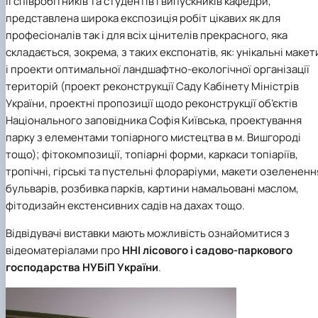
її співробітників та студентів і випускників кафедри,
Іноземні мови
Їдальні та буфети
Центр вивчення мов
Психологічна підтримка
Біоетична комісія
Рада молодих вчених
Методичні рекомендації, пам'ятки
ЦКНО «Агропромисловий комплекс, лісове і
Доступ до публічної інформації
Наглядова рада
Історія університету
представлена широка експозиція робіт цікавих як для
Працевлаштування
Студентські квитки
Інклюзивне середовище
Наукові видання
садово-паркове господарство, ветеринарна
Наукові школи
Форми документів
Державні закупівлі
Рада роботодавців
Видатні випускники та працівники
професіоналів так і для всіх цінителів прекрасного, яка
Наука для бізнесу
медицина»
Стартап школа НУБіП України
Патентно-ліцензійна діяльність
Досліднику та автору
Офіційна символіка
Благодійний фонд «Голосіївська ініціатива
Звіт ректора
складається, зокрема, з таких експонатів, як: унікальні макет
Обладнання НУБіП України
Звіт про проведення НТЗ
Каталог наукових послуг
Антикорупційні заходи
2020»
Пам'яті захисників України
і проекти оптимальної ландшафтно-екологічної організації
Наукові журнали НУБіП України
«SEB-2024»
Гендерна радниця
Почесні доктори і професори НУБіП України
Уповноважена особа з питань запобігання 
Наукові журнали НУБіП України (English)
«SEB-2025»
Контактна інформація
виявлення корупції
Пресслужба
територій (проект реконструкції Саду Кабінету Міністрів
Пам'ятка про проведення науково-технічни
Університетський кур'єр
Положення про антикорупційного
України, проектні пропозиції щодо реконструкції об’єктів
заходів
уповноваженого НУБіП України
Вибори ректора
Національного заповідника Софія Київська, проектування
Порядок планування та організації
Програма розвитку університету «Голосіївсь
Національні нормативно-правові акти
парку з елементами топіарного мистецтва в м. Вишгороді
проведення НТЗ
ініціатива – 2025»
Нормативно-правові акти НУБіП України
тощо); фітокомпозиції, топіарні форми, каркаси топіаріїв,
Результати науково-технічних заходів
Інформаційні ресурси НАЗК
тропічні, гірські та пустельні флораріуми, макети озелененн
Монографії
Методичні роз’яснення НАЗК
бульварів, розбивка парків, картини намальовані маслом,
Антикорупційні заходи
фітодизайн екстенсивних садів на дахах тощо.
Відвідувачі виставки мають можливість ознайомитися з
відеоматеріалами про
ННІ лісового і садово-паркового
господарства
НУБіП України
.