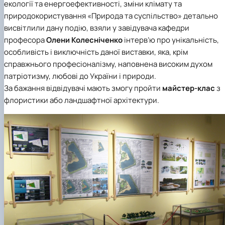
екології та енергоефективності, зміни клімату та
природокористування «Природа та суспільство» детально
висвітлили дану подію, взяли у завідувача кафедри
професора
Олени Колесніченко
інтерв’ю про унікальність,
особливість і виключність даної виставки, яка, крім
справжнього професіоналізму, наповнена високим духом
патріотизму, любові до України і природи.
За бажання відвідувачі мають змогу пройти
майстер-клас
з
флористики або ландшафтної архітектури.