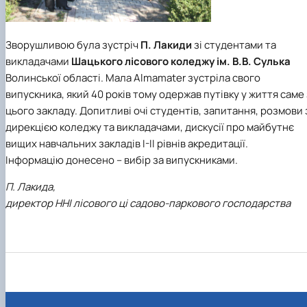
Зворушливою була зустріч
П. Лакиди
зі студентами та
викладачами
Шацького лісового коледжу ім. В.В. Сулька
Волинської області. Мала Almamater зустріла свого
випускника, який 40 років тому одержав путівку у життя саме 
цього закладу. Допитливі очі студентів, запитання, розмови 
дирекцією коледжу та викладачами, дискусії про майбутнє
вищих навчальних закладів І-ІІ рівнів акредитації.
Інформацію донесено – вибір за випускниками.
П. Лакида,
директор ННІ лісового ці садово-паркового господарства