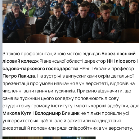
З такою профорієнтаційною метою відвідав
Березнівський
лісовий коледж
Рівненської області директор
ННІ лісового і
садово-паркового господарства
НУБіП України професор
Петро Лакида
. На зустрічі з випускниками окрім детальної
презентації про умови навчання в університеті, відповів на
численні запитання випускників. Приємно відзначити, що
саме випускники цього коледжу поповнюють лісову
студентську громаду інституту і мають хороші здобутки, ад
Микола Кутя
і
Володимир Блищик
не тільки пройшли усі
університетські щаблі, але й захистили кандидатські
дисертації й поповнили ряди співробітників університету.