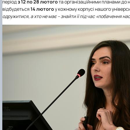
період
з 12 по 28 лютого
та організаційними планами до 
відбудеться
14 лютого
у кожному корпусі нашого універс
одружитися, а хто не має – знайти її під час «побачення на