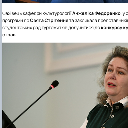
Фахівець
кафедри культурології
Анжеліка Федоренко
, у
програми до
Свята Стрітення
та закликала представників
студентських рад гуртожитків долучитися до
конкурсу ку
страв
.