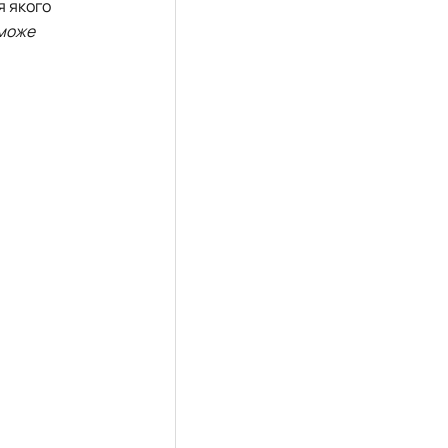
я якого
зможе