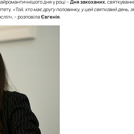
найромантичнішого дня у році –
Дня закоханих
, святкуванн
итету.
«Той, хто має другу половинку, у цей святковий день, 
осліп»
, – розповіла
Євгенія
.