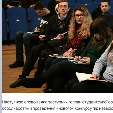
Наступною слово взяла заступник голови студентської ор
особливостями проведення «нового» конкурсу під назво