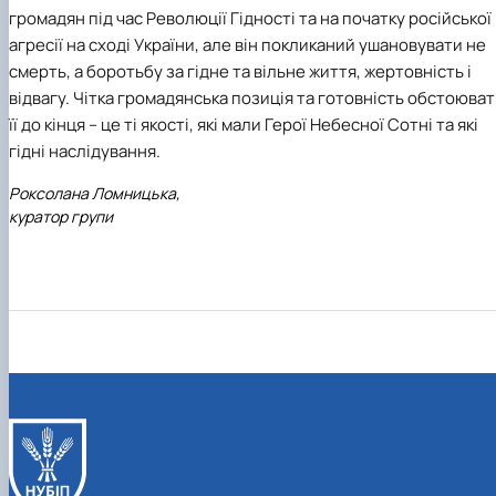
громадян під час Революції Гідності та на початку російської
агресії на сході України, але він покликаний ушановувати не
смерть, а боротьбу за гідне та вільне життя, жертовність і
відвагу. Чітка громадянська позиція та готовність обстоюва
її до кінця – це ті якості, які мали Герої Небесної Сотні та які
гідні наслідування.
Роксолана Ломницька,
куратор групи