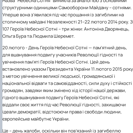
Назва "Небесна Сотня" виникла за аналогією з основними
структурними одиницями Самооборони Майдану – сотнями.
Уперше вона з’явилася під час прощання із загиблими на
столичному майдані Незалежності 21–22 лютого 2014 року. З
107 Героїв Небесної Сотні – три жінки: Антоніна Дворянець,
Ольга Бура та Людмила Шеремет.
20 лютого - День Героїв Небесної Сотні — пам'ятний день,
для вшанування подвигу учасників Революції гідності та
увічнення пам'яті Героїв Небесної Сотні. Цей день
встановлено указом Президента України 11 лютого 2015 року
з метою увічнення великої людської, громадянської і
національної відваги та самовідданості, сили духу і стійкості
громадян, завдяки яким змінено хід історії нашої держави,
гідного вшанування подвигу Героїв Небесної Сотні, які
віддали своє життя під час Революції гідності, захищаючи
ідеали демократії, відстоюючи права і свободи людини,
європейське майбутнє України.
Це – день жалоби, оскільки він пов’язаний із загибеллю