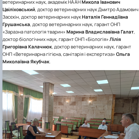
ветеринарних наук, академік НААН
Микола Іванович
Цвіліховський
, доктор ветеринарних наук Дмитро Адамович
Засєкін, доктор ветеринарних наук
Наталія Геннадіївна
Грушанська
, доктор ветеринарних наук, гарант ОНП
«Заразна патологія тварин»
Марина Владиславівна Галат
,
доктор біологічних наук, гарант ОНП «Біологія»
Лілія
Григорівна Калачнюк
, доктор ветеринарних наук, гарант
ОНП «Ветеринарна гігієна, санітарія і експертиза»
Ольга
Миколаївна Якубчак
.