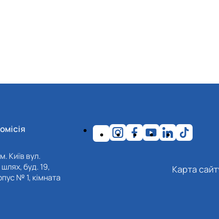
омісія
м. Київ вул.
шлях, буд. 19,
Карта сайт
пус № 1, кімната