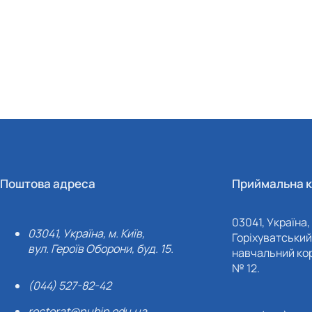
Поштова адреса
Приймальна к
03041, Україна, 
03041, Україна, м. Київ,
Горіхуватський 
вул. Героїв Оборони, буд. 15.
навчальний кор
№ 12.
(044) 527-82-42
rectorat@nubip.edu.ua