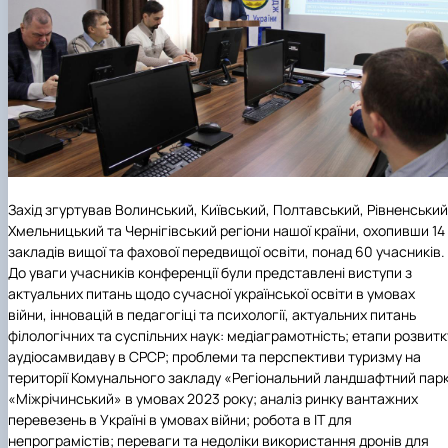
Захід згуртував Волинський, Київський, Полтавський, Рівненський
Хмельницький та Чернігівський регіони нашої країни, охопивши 14
закладів вищої та фахової передвищої освіти, понад 60 учасників.
До уваги учасників конференції були представлені виступи з
актуальних питань щодо сучасної української освіти в умовах
війни, інновацій в педагогіці та психології, актуальних питань
філологічних та суспільних наук: медіаграмотність; етапи розвитк
аудіосамвидаву в СРСР; проблеми та перспективи туризму на
території Комунального закладу «Регіональний ландшафтний пар
«Міжрічинський» в умовах 2023 року; аналіз ринку вантажних
перевезень в Україні в умовах війни; робота в ІТ для
непрограмістів; переваги та недоліки використання дронів для