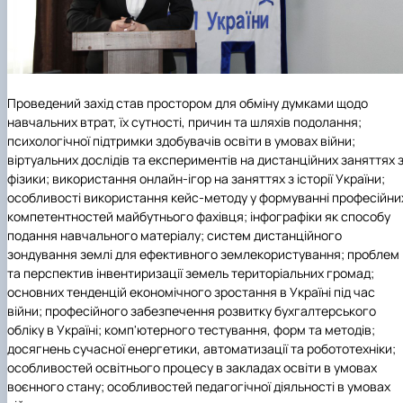
Проведений захід став простором для обміну думками щодо
навчальних втрат, їх сутності, причин та шляхів подолання;
психологічної підтримки здобувачів освіти в умовах війни;
віртуальних дослідів та експериментів на дистанційних заняттях 
фізики; використання онлайн-ігор на заняттях з історії України;
особливості використання кейс-методу у формуванні професійни
компетентностей майбутнього фахівця; інфографіки як способу
подання навчального матеріалу; систем дистанційного
зондування землі для ефективного землекористування; проблем
та перспектив інвентиризації земель територіальних громад;
основних тенденцій економічного зростання в Україні під час
війни; професійного забезпечення розвитку бухгалтерського
обліку в Україні; комп'ютерного тестування, форм та методів;
досягнень сучасної енергетики, автоматизації та робототехніки;
особливостей освітнього процесу в закладах освіти в умовах
воєнного стану; особливостей педагогічної діяльності в умовах