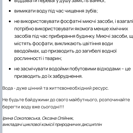
віддавати перевагу душу замість ванної;
вимикати воду під час чищення зубів;
не використовувати фосфатні миючі засоби, і взагал
потрібно використовувати якомога менше хімічних
засобів під час прибирання будинку. Миючі засоби, 
містять фосфати, викликають цвітіння води
вводоймах, що призводить до загибелі водної
рослинності і тварин;
не засмічувати водойми побутовими відходами – це
призводить до їх забруднення.
Вода - дуже цінний та життєвонеобхідний ресурс.
Не будьте байдужими до свого майбутнього, розпочинайте
берегти воду вже сьогодні!!!
Ірина Соколовська, Оксана Олійник,
викладачі циклової комісії природничих дисциплін