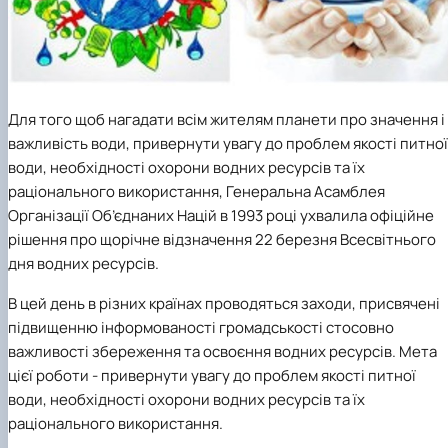
Для того щоб нагадати всім жителям планети про значення і
важливість води, привернути увагу до проблем якості питної
води, необхідності охорони водних ресурсів та їх
раціонального використання, Генеральна Асамблея
Організації Об’єднаних Націй в 1993 році ухвалила офіційне
рішення про щорічне відзначення 22 березня Всесвітнього
дня водних ресурсів.
В цей день в різних країнах проводяться заходи, присвячені
підвищенню інформованості громадськості стосовно
важливості збереження та освоєння водних ресурсів. Мета
цієї роботи - привернути увагу до проблем якості питної
води, необхідності охорони водних ресурсів та їх
раціонального використання.