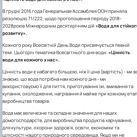
В грудні 2016 года Генеральная Ассамблея ООН приняла
резолюцію 71/222, щодо проголошення періоду 2018-
2028років Міжнародним десятиріччям дій
«Вода для стійког
розвитку».
Кожного року Всесвітній День Води присвячується певній
темі. Цьогоріч тематика Всесвітнього дня води:
«Цінність
води для кожного з нас».
Цінність води є набагато більшою, ніж її ціна (вартість) - ми в
знаємо, що вода потрібна нам кожного дня - ми
використовуємо її для пиття, приготування їжі, вмивання та
купання, охолодження, нагрівання й майже при кожному етап
виробництва товарів.
Вода має величезне та складне значення для наших
домогосподарств, для виробництва продуктів харчування,
для культури, охорони здоров'я, освіти, економіки та
цілісності нашого природного середовища. Якщо ми не