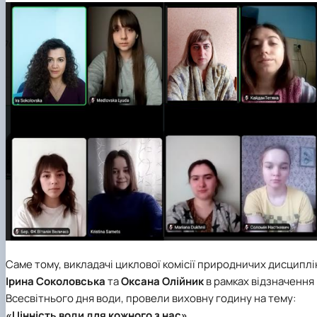
Саме тому, викладачі циклової комісії природничих дисциплі
Ірина Соколовська
та
Оксана Олійник
в рамках відзначення
Всесвітнього дня води, провели виховну годину на тему:
«Цінність води для кожного з нас».