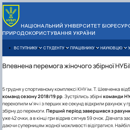
НАЦІОНАЛЬНИЙ УНІВЕРСИТЕТ БІОРЕСУРС
ПРИРОДОКОРИСТУВАННЯ УКРАЇНИ
ВСТУПНИКУ
СТУДЕНТУ
ПРАЦІВНИКУ
НАУКОВЦЮ
Вступ до НУБіП України 2026
Навчання
Освітній процес
Наукова діяльність
Управління і самоврядування
Приймальна комісія
Додаткова освіта
Міжнародна діяльність
Аспіранту / Докторанту
Загальна інформація
Впевнена перемога жіночого збірної НУБі
Правила прийому
Позанавчальна діяльність
Довідкова інформація
Захисти дисертацій
Офіційні документи
Для осіб з тимчасово окупованих територій
Студентське самоврядування
Профспілкова організація
Законодавче та нормативне забезпечення
Стратегія розвитку на період 2026-2030рр. «ГОЛОСІ
Зимовий вступ
Довідкова інформація
Центр колективного користування науковим обладна
Доступ до публічної інформації
5 грудня у спортивному комплексі КНУ ім. Т. Шевченка від
Підготовчий курс НМТ
Пільги
Біоетична комісія
Державні закупівлі
команд сезону 2018/19 рр
. Зустрілись збірні
команди НУ
Для іноземців / For foreigners
Наукові видання
Офіційна символіка
перехопили м’яч і з перших же секунд відкрили рахунок у 
Військова освіта
Наука для бізнесу
Антикорупційні заходи
збірну до перемоги.
Перший період завершився з рахунк
Гендерна радниця
уже 42 очки, а в кінці гри відрив сягнув 59 очок. Дівчата 
Контактна інформація
даючи суперницям жодної можливості відігратися. Найбі