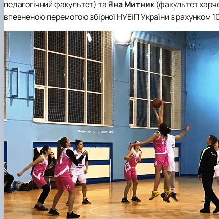
педагогічний факультет) та
Яна Митник
(факультет харчо
впевненою перемогою збірної НУБіП України з рахунком 1