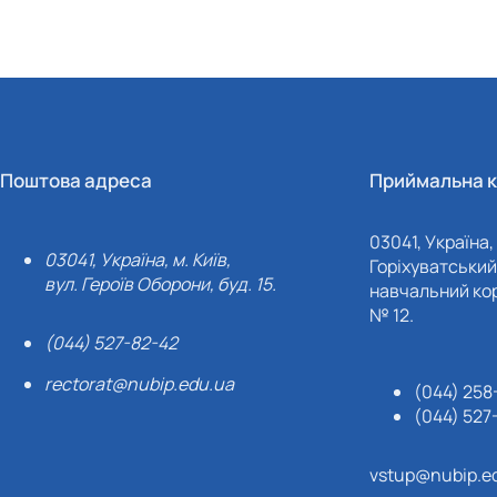
Поштова адреса
Приймальна к
03041, Україна, 
03041, Україна, м. Київ,
Горіхуватський 
вул. Героїв Оборони, буд. 15.
навчальний кор
№ 12.
(044) 527-82-42
rectorat@nubip.edu.ua
(044) 258
(044) 527
vstup@nubip.e