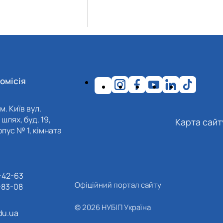
омісія
м. Київ вул.
шлях, буд. 19,
Карта сайт
пус № 1, кімната
-42-63
Офіційний портал сайту
-83-08
© 2026 НУБІП Україна
du.ua