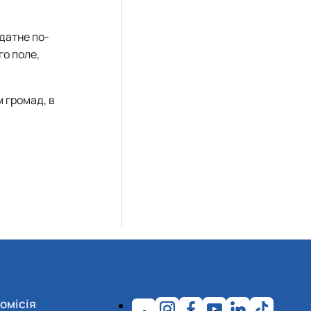
датне по-
го поле,
 громад, в
омісія