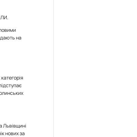
ОЛИ.
словими
ждають на
 категорія
 підступає
волинських
а Львівщині
ік нових за