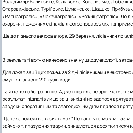
Володимир-Волинське, Колківське, Ковельське, Любешівс
Старовижівське, Турійське, Цуманське, Шацьке, Прибузьк
«Ратнеагроліс», «Локачіагроліс», «Рожищеагроліс». До лік
охорони, пожежних екіпажів лісогосподарських підприємс
Ще до пізнього вечора вчора, 29 березня, лісівники локал
В результаті вогню нанесено значну шкоду екології, затра
Для локалізації цих пожеж за 2 дні лісівниками в екстре
смуг, витрачено 210 кубів води.
Та й не це найстрашніше. Адже ніщо вже не зрівняється з
результаті підпалів лише за ці вихідні не вдалося врятувати
завдяки оперативним та злагодженим діям вдалося врятув
Що таке пожежі в екосистемах? Це навіть не можна назвати
зайченят, плазуючих тварин, знищуються десятки тисяч кла