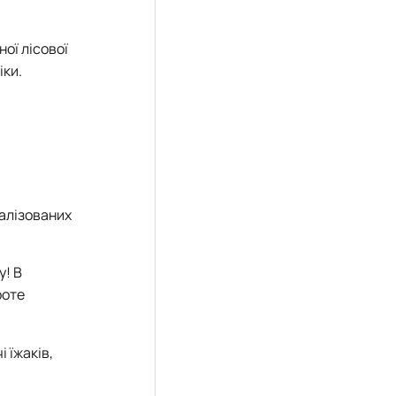
ої лісової
іки.
ралізованих
у! В
роте
 їжаків,