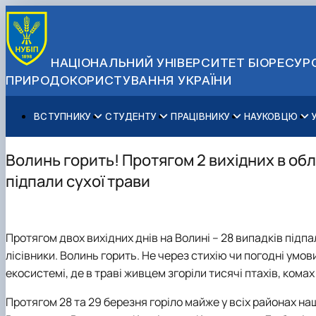
НАЦІОНАЛЬНИЙ УНІВЕРСИТЕТ БІОРЕСУРС
ПРИРОДОКОРИСТУВАННЯ УКРАЇНИ
ВСТУПНИКУ
СТУДЕНТУ
ПРАЦІВНИКУ
НАУКОВЦЮ
Вступ до НУБіП України 2026
Навчання
Освітній процес
Наукова діяльність
Управління і самоврядування
Приймальна комісія
Додаткова освіта
Міжнародна діяльність
Аспіранту / Докторанту
Загальна інформація
Волинь горить! Протягом 2 вихідних в обл
Правила прийому
Позанавчальна діяльність
Довідкова інформація
Захисти дисертацій
Офіційні документи
підпали сухої трави
Для осіб з тимчасово окупованих територій
Студентське самоврядування
Профспілкова організація
Законодавче та нормативне забезпечення
Стратегія розвитку на період 2026-2030рр. «ГОЛОСІ
Зимовий вступ
Довідкова інформація
Центр колективного користування науковим обладна
Доступ до публічної інформації
Підготовчий курс НМТ
Пільги
Біоетична комісія
Державні закупівлі
Протягом двох вихідних днів на Волині – 28 випадків підпа
Для іноземців / For foreigners
Наукові видання
Офіційна символіка
лісівники. Волинь горить. Не через стихію чи погодні умо
Військова освіта
Наука для бізнесу
Антикорупційні заходи
екосистемі, де в траві живцем згоріли тисячі птахів, комах 
Гендерна радниця
Контактна інформація
Протягом 28 та 29 березня горіло майже у всіх районах наш