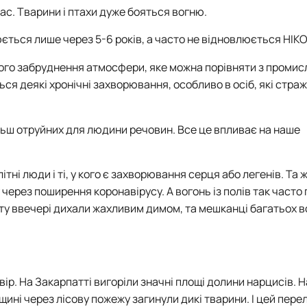
нас. Тварини і птахи дуже бояться вогню.
юється лише через 5-6 років, а часто не відновлюється НІК
кого забруднення атмосфери, яке можна порівняти з проми
я деякі хронічні захворювання, особливо в осіб, які стра
льш отруйних для людини речовин. Все це впливає на наше
ні люди і ті, у кого є захворювання серця або легенів. Та ж
 через поширення коронавірусу. А вогонь із полів так часто
уботу ввечері дихали жахливим димом, та мешканці багатьох 
вір.
На Закарпатті вигоріли значні площі долини нарцисів.
Н
щині через лісову пожежу загинули дикі тварини.
І цей перел