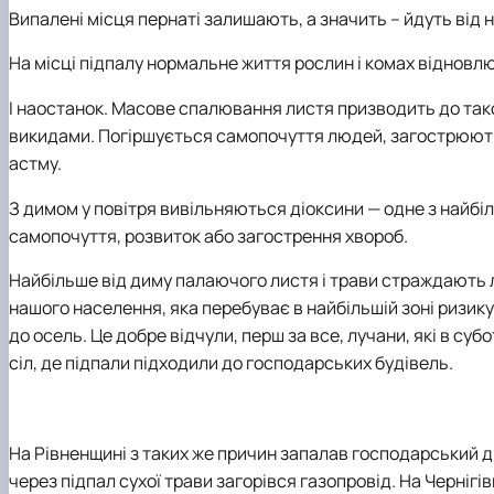
Випалені місця пернаті залишають, а значить – йдуть від 
На місці підпалу нормальне життя рослин і комах відновл
І наостанок. Масове спалювання листя призводить до та
викидами. Погіршується самопочуття людей, загострюютьс
астму.
З димом у повітря вивільняються діоксини — одне з найбі
самопочуття, розвиток або загострення хвороб.
Найбільше від диму палаючого листя і трави страждають літ
нашого населення, яка перебуває в найбільшій зоні ризику
до осель. Це добре відчули, перш за все, лучани, які в с
сіл, де підпали підходили до господарських будівель.
На Рівненщині з таких же причин запалав господарський д
через підпал сухої трави загорівся газопровід.
На Чернігів