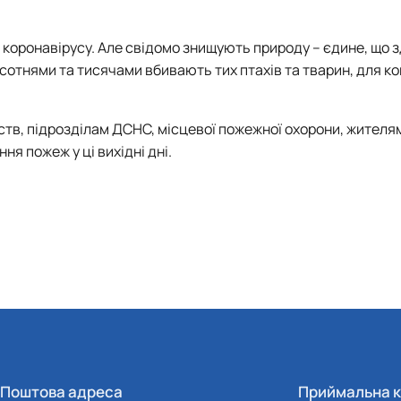
коронавірусу. Але свідомо знищують природу – єдине, що з
сотнями та тисячами вбивають тих птахів та тварин, для ко
тв, підрозділам ДСНС, місцевої пожежної охорони, жителям
ня пожеж у ці вихідні дні.
Поштова адреса
Приймальна к