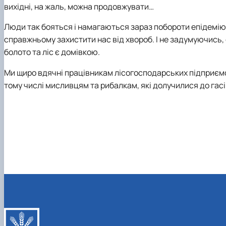
вихідні, на жаль, можна продовжувати…
Люди так бояться і намагаються зараз побороти епідемію 
справжньому захистити нас від хвороб. І не задумуючись, 
болото та ліс є домівкою.
Ми щиро вдячні працівникам лісогосподарських підприємс
тому числі мисливцям та рибалкам, які долучилися до гасін