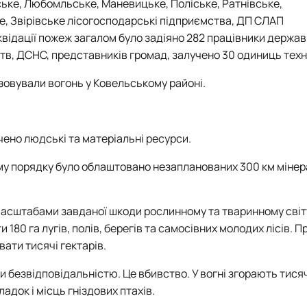
ьке, Любомльське, Маневицьке, Поліське, Ратнівське,
е, Звірівське лісогосподарські підприємства, ДП СЛАП
відації пожеж загалом було задіяно 282 працівники державн
тв, ДСНС, представників громад, залучено 30 одиниць техн
ізовували вогонь у Ковельському районі.
чено людські та матеріальні ресурси.
ному порядку було облаштовано незапланованих 300 км міне
 масштабами завданої шкоди рослинному та тваринному світ
 180 га лугів, полів, берегів та самосівних молодих лісів. П
ати тисячі гектарів.
 безвідповідальністю. Це вбивство. У вогні згорають тисячі
док і місць гніздових птахів.