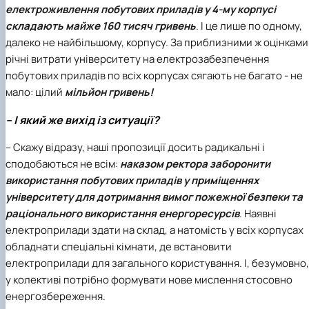
електроживлення побутових приладів у 4-му корпусі
складають майже 160 тисяч гривень
. І це лише по одному,
далеко не найбільшому, корпусу. За приблизними ж оцінками
річні витрати університету на електрозабезпечення
побутових приладів по всіх корпусах сягають не багато - не
мало: цілий
мільйон гривень!
– І який же вихід із ситуації?
– Скажу відразу, наші пропозиції досить радикальні і
сподобаються не всім:
наказом ректора заборонити
використання побутових приладів у приміщеннях
університету для дотримання вимог пожежної безпеки та
раціонального використання енергоресурсів
. Наявні
електроприлади здати на склад, а натомість у всіх корпусах
обладнати спеціальні кімнати, де встановити
електроприлади для загального користування. І, безумовно,
у колективі потрібно формувати нове мислення стосовно
енергозбереження.