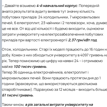
– Давайте візьмемо
4-й навчальний корпус
. Попередній
аналіз результатів аудиту виявив тут значну кількість
побутових приладів: 24 холодильники, 7 мікрохвильових
печей, 6 електроплит, 23 чайники і 2 телевізори, хоча, думаю
це не все. От від цієї кількості і будемо виходити, оцінюючи
затрати університету на електрозабезпечення побутових
приладів при вартості електроенергії
2,37 грн/кВт год
.
Отож, холодильники. Старі їх моделі працюють до 16 годин н
добу. Кожен з них обходиться університету в 4097 гривень н
рік. Тепер помножимо цю цифру на наявні 24 – і отримаємо
майже
100 тисяч гривень
.
Тепер 36 одиниць електрочайників, електроплит і
мікрохвильових печей. Вони працюють протягом дня до 1
години (враховуючи, що використовуються декількома
співробітниками). Підрахуємо за 12 місяців – виходить більш
61 тисячі гривень
.
Таким чином,
в рік загальні витрати університету на