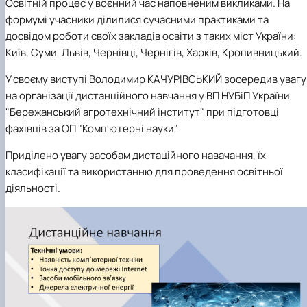
Освітній процес у воєнний час наповненим викликами. На
формумі учасники ділилися сучасними практиками та
досвідом роботи своїх закладів освіти з таких міст України:
Київ, Суми, Львів, Чернівці, Чернігів, Харків, Кропивницький.
У своєму виступі Володимир КАЧУРІВСЬКИЙ зосередив увагу
на організації дистанційного навчання у ВП НУБіП України
"Бережанський агротехнічний інститут" при підготовці
фахівців за ОП "Комп'ютерні науки"
Приділено увагу засобам дистаційного навачання, їх
класифікації та використанню для проведення освітньої
діяльності.