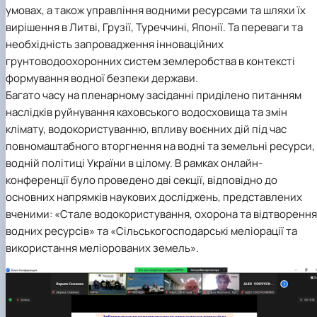
умовах, а також управління водними ресурсами та шляхи їх
вирішення в Литві, Грузії, Туреччині, Японії. Та переваги та
необхідність запровадження інноваційних
грунтоводоохоронних систем землеробства в контексті
формування водної безпеки держави.
Багато часу на пленарному засіданні приділено питанням
наслідків руйнування каховського водосховища та змін
клімату, водокористуванню, впливу воєнних дій під час
повномаштабного вторгнення на водні та земельні ресурси, 
водній політиці України в цілому. В рамках онлайн-
конференції було проведено дві секції, відповідно до
основних напрямків наукових досліджень, представлених
вченими: «Стале водокористування, охорона та відтворення
водних ресурсів» та «Сільськогосподарські меліорації та
використання меліорованих земель».