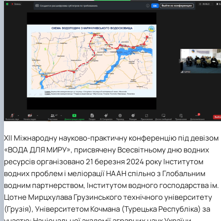
ХІІ Міжнародну науково-практичну конференцію під девізом
«ВОДА ДЛЯ МИРУ», присвячену Всесвітньому дню водних
ресурсів організовано 21 березня 2024 року Інститутом
водних проблем і меліорації НААН спільно з Глобальним
водним партнерством, Інститутом водного господарства ім.
Цотне Мирцхулава Грузинського технічного університету
(Грузія), Університетом Кочмана (Турецька Республіка) за
участю: Національної академії аграрних наук України,