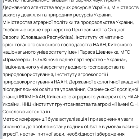
Державного агентства водних ресурсів України, Міністерств
захисту довкілля та природних ресурсів України,
Міністерства аграрної політики та продовольства України,
Глобальне водне партнерство Центральної та Східної
Європи (Словацька Республіка), Інституту кліматично
орієнтованого сільського господарства НААН, Київського
національного університету імені Тараса Шевченка, МГО
«Прімавера», ГО «Жіноче водне партнерство - Україна»,
Національного університету водного господарства та
природокористування, Інституту агроекології і
природокористування НААН, Державної екологічної академії
післядипломної освіти та управління, Сарненської дослідної
станції ІВПіМ НААН, Київського аграрного університету НАА
України, ННЦ «Інститут ґрунтознавства та агрохімії імені О.Н.
Соколовського» та ін.
Метою конференції була актуалізація і привернення уваги
спільноти до проблем стану водних об’єктів в умовах воєнно
агресії, нестачі питної води, необхідності збереження,