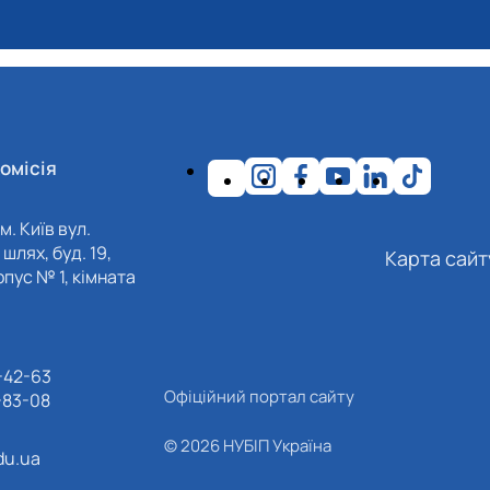
омісія
м. Київ вул.
шлях, буд. 19,
Карта сайт
пус № 1, кімната
-42-63
Офіційний портал сайту
-83-08
© 2026 НУБІП Україна
du.ua