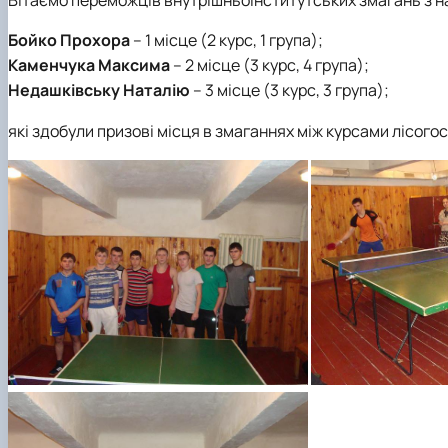
Боярська лісова дослідна станція
Скринька довіри
Пам'яті студентів та випускників інституту - захисникі
Бойко Прохора
– 1 місце (2 курс, 1 група);
Регіональний Східноєвропейський центр моніторингу
Каменчука Максима
– 2 місце (3 курс, 4 група);
Недашківську Наталію
– 3 місце (3 курс, 3 група);
які здобули призові місця в змаганнях між курсами лісого