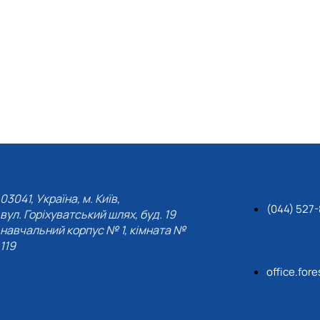
СЕРГА Петро Грирорович (18.06.1999 - 
СОЛОВЙОВ Сергій Олександрович (08.06.
СОРОКА Олександр Григорович (03.07.19
СТЕПАНОВ Віталій Анатолійович (09.06.1
ТЕРЕЩЕНКО Ростислав Віталійович (14.11
ТУШАКОВСЬКИЙ Борис Олександрович (0
ШЕВЧЕНКО Володимир В’ячеславович (30.
ШИНКАРЬОВ Олексій Сергійович (30.03.1
ЯРЕМА Микола Юрійович (13.12.1973 - 18.
03041, Україна, м. Київ,
(044) 527
вул. Горіхуватський шлях, буд. 19
навчальний корпус № 1, кімната №
119
office.for