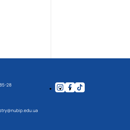
17.04.2024 р.), студент 2-го курсу 2024 рі…
1983 - 27.09.2022 р.), випускник 2017 року.
86 - 03.07.2023 р.), випускник 2019 року.
975 - 20.05.2022 р.), випускник 1999 року.
.1995 - 28.12.2023 р.), студент 2 курсу з…
2.05.1981 - 02.02.2025 р.), випускник 2003 р…
06.1965 - 03.2022 р.), випускник 1992 року.
994 - 25.08.2023 р.), випускник 2016 року.
12.2022 р.), випускник 1996 року.
-85-28
estry@nubip.edu.ua