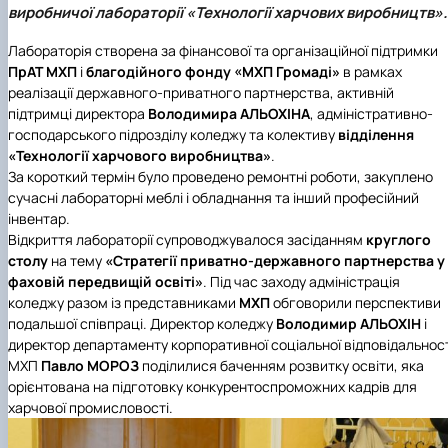
виробничої лабораторії «Технології харчових виробництв».
Іноземні мови
Їдальні та буфети
Центр вивчення мов
Психологічна підтримка
Біоетична комісія
Рада молодих вчених
Методичні рекомендації, пам'ятки
ЦКНО «Агропромисловий комплекс, лісове і
Доступ до публічної інформації
Наглядова рада
Історія університету
Працевлаштування
Студентські квитки
Інклюзивне середовище
Наукові видання
садово-паркове господарство, ветеринарна
Наукові школи
Форми документів
Державні закупівлі
Рада роботодавців
Видатні випускники та працівники
Лабораторія створена за фінансової та організаційної підтримки
Наука для бізнесу
медицина»
Стартап школа НУБіП України
Патентно-ліцензійна діяльність
Досліднику та автору
Офіційна символіка
Благодійний фонд «Голосіївська ініціатива
Звіт ректора
ПрАТ МХП
і
благодійного фонду
«МХП Громаді»
в рамках
Обладнання НУБіП України
Звіт про проведення НТЗ
Каталог наукових послуг
Антикорупційні заходи
2020»
Пам'яті захисників України
реалізації державного-приватного партнерства, активній
Наукові журнали НУБіП України
«SEB-2024»
Гендерна радниця
Почесні доктори і професори НУБіП України
Уповноважена особа з питань запобігання 
підтримці директора
Володимира АЛЬОХІНА
, адміністративно-
Наукові журнали НУБіП України (English)
«SEB-2025»
Контактна інформація
виявлення корупції
Пресслужба
господарського підрозділу коледжу та колективу
відділення
Пам'ятка про проведення науково-технічни
Університетський кур'єр
Положення про антикорупційного
«Технології харчового виробництва»
.
заходів
уповноваженого НУБіП України
Вибори ректора
За короткий термін було проведено ремонтні роботи, закуплено
Порядок планування та організації
Програма розвитку університету «Голосіївсь
Національні нормативно-правові акти
сучасні лабораторні меблі і обладнання та інший професійний
проведення НТЗ
ініціатива – 2025»
Нормативно-правові акти НУБіП України
інвентар.
Результати науково-технічних заходів
Інформаційні ресурси НАЗК
Відкриття лабораторії супроводжувалося засіданням
круглого
Монографії
Методичні роз’яснення НАЗК
столу
на тему
«Стратегії приватно-державного партнерства у
Антикорупційні заходи
фаховій передвищій освіті»
. Під час заходу адміністрація
коледжу разом із представниками
МХП
обговорили перспективи
подальшої співпраці. Директор коледжу
Володимир АЛЬОХІН
і
директор департаменту корпоративної соціальної відповідальност
МХП
Павло МОРОЗ
поділилися баченням розвитку освіти, яка
орієнтована на підготовку конкурентоспроможних кадрів для
харчової промисловості.