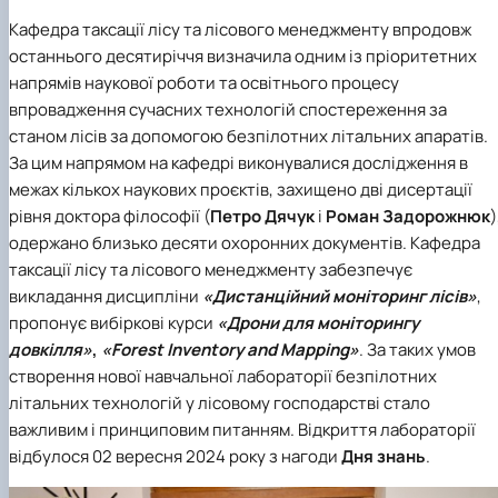
Іноземні мови
Їдальні та буфети
Центр вивчення мов
Психологічна підтримка
Біоетична комісія
Рада молодих вчених
Методичні рекомендації, пам'ятки
ЦКНО «Агропромисловий комплекс, лісове і
Доступ до публічної інформації
Наглядова рада
Історія університету
Кафедра таксації лісу та лісового менеджменту
впродовж
Працевлаштування
Студентські квитки
Інклюзивне середовище
Наукові видання
садово-паркове господарство, ветеринарна
Наукові школи
Форми документів
Державні закупівлі
Рада роботодавців
Видатні випускники та працівники
останнього десятиріччя визначила одним із пріоритетних
Наука для бізнесу
медицина»
Стартап школа НУБіП України
Патентно-ліцензійна діяльність
Досліднику та автору
Офіційна символіка
Благодійний фонд «Голосіївська ініціатива
Звіт ректора
напрямів наукової роботи та освітнього процесу
Обладнання НУБіП України
Звіт про проведення НТЗ
Каталог наукових послуг
Антикорупційні заходи
2020»
Пам'яті захисників України
впровадження сучасних технологій спостереження за
Наукові журнали НУБіП України
«SEB-2024»
Гендерна радниця
Почесні доктори і професори НУБіП України
Уповноважена особа з питань запобігання 
Наукові журнали НУБіП України (English)
«SEB-2025»
Контактна інформація
виявлення корупції
Пресслужба
станом лісів за допомогою безпілотних літальних апаратів.
Пам'ятка про проведення науково-технічни
Університетський кур'єр
Положення про антикорупційного
За цим напрямом на кафедрі виконувалися дослідження в
заходів
уповноваженого НУБіП України
Вибори ректора
межах кількох наукових проєктів, захищено дві дисертації
Порядок планування та організації
Програма розвитку університету «Голосіївсь
Національні нормативно-правові акти
рівня доктора філософії (
Петро Дячук
і
Роман Задорожнюк
)
проведення НТЗ
ініціатива – 2025»
Нормативно-правові акти НУБіП України
одержано близько десяти охоронних документів.
Кафедра
Результати науково-технічних заходів
Інформаційні ресурси НАЗК
таксації лісу та лісового менеджменту
забезпечує
Монографії
Методичні роз’яснення НАЗК
викладання дисципліни
«Дистанційний моніторинг лісів»
,
Антикорупційні заходи
пропонує вибіркові курси
«Дрони для моніторингу
довкілля»
,
«Forest Inventory and Mapping»
. З
а таких умов
створення нової навчальної лабораторії безпілотних
літальних технологій у лісовому господарстві стало
важливим і принциповим питанням. Відкриття лабораторії
відбулося 02 вересня 2024 року з нагоди
Дня знань
.