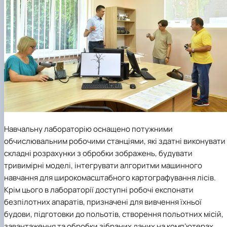
Навчальну лабораторію оснащено потужними
обчислювальним робочими станціями, які здатні виконувати
складні розрахунки з обробки зображень, будувати
тривимірні моделі, інтегрувати алгоритми машинного
навчання для широкомасштабного картографування лісів.
Крім цього в лабораторії доступні робочі експонати
безпілотних апаратів, призначені для вивчення їхньої
будови, підготовки до польотів, створення польотних місій,
завантаження та обробки зібраних даних на комп’ютерах.