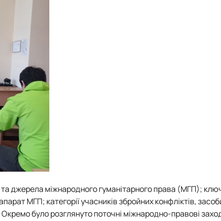
пи та джерела міжнародного гуманітарного права (МГП)
;
ключ
 апарат МГП
;
категорії учасників збройних конфліктів, засоб
 Окремо було розглянуто
поточні міжнародно-правові захо