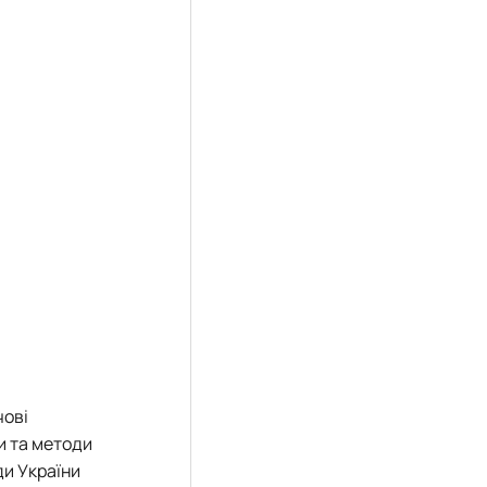
ові
и та методи
ди України