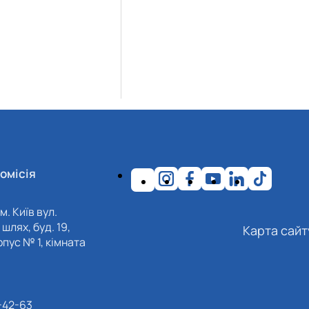
омісія
м. Київ вул.
шлях, буд. 19,
Карта сайт
пус № 1, кімната
-42-63