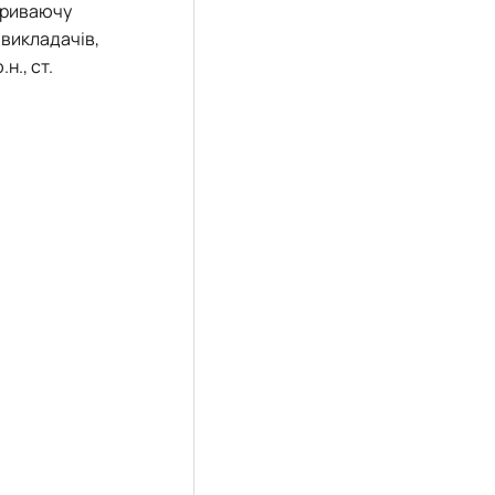
 триваючу
викладачів,
н., ст.