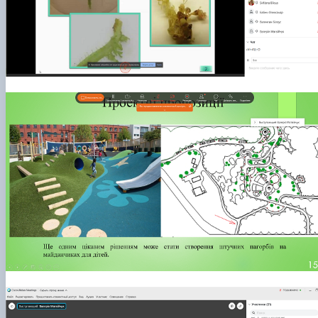
СЕРГА Петро Грирорович (18.06.1999 -
17.04.2024 р.), студент 2-го курсу 2024 рі…
СОЛОВЙОВ Сергій Олександрович
(08.06.1983 - 27.09.2022 р.), випускник 2017
року.
СОРОКА Олександр Григорович (03.07.1986 
03.07.2023 р.), випускник 2019 року.
СТЕПАНОВ Віталій Анатолійович (09.06.19
- 20.05.2022 р.), випускник 1999 року.
ТЕРЕЩЕНКО Ростислав Віталійович (14.11.1
- 28.12.2023 р.), студент 2 курсу з…
ТУШАКОВСЬКИЙ Борис Олександрович
(02.05.1981 - 02.02.2025 р.), випускник 2003 р…
ШЕВЧЕНКО Володимир В’ячеславович
(30.06.1965 - 03.2022 р.), випускник 1992 року.
ШИНКАРЬОВ Олексій Сергійович (30.03.19
- 25.08.2023 р.), випускник 2016 року.
ЯРЕМА Микола Юрійович (13.12.1973 -
18.12.2022 р.), випускник 1996 року.