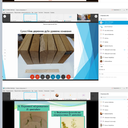
КОРЕНЬ Володимир Анатолійович (24.10.19
- 08.02.2025 р.), випускник 2013 рок…
ЛАЗЕБНИК Іван Вікторович (25.02.1993 -
17.09.2023 р.), випускник 2019 року, спі…
ЛЕВЧЕНКО Валентин Віталійович (10.11.2003
19.07.2022 р.), студент 1-го курсу …
ЛІЧНИЙ Юрій Русланович (06.05.1996 -
15.12.2024 р.), випускник 2019 року.
МИКУЛІЧ Богдан Олексійович (07.08.1991
-12.07.2023 р.), випускник 2013 року.
МИРОНЕНКО Михайло Вікторович (02.10.19
- 24.05.2024 р.), випускник 1999 року.
МУЗИЧЕНКО Костянтин Вікторович
(18.02.1993 – 13.02.2023 р.), випускник 2021
рок…
ОБЛОМЕЙ Семен Олександрович (13.06.20
- 21.06.2022 р.), студент 3-го курсу 20…
ПАЛІЄНКО Максим Володимирович (14.11.19
- 24.08.2022 р.), випускник 2011 року.
ПЕТРИЧЕНКО Віктор Михайлович (30.11.1985
17.05.2022 р.), випускник 2011 року.