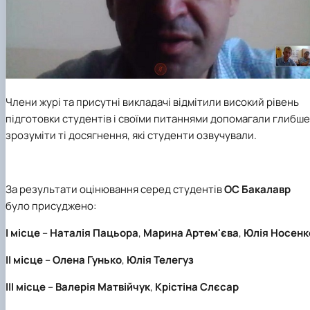
Члени журі та присутні викладачі відмітили високий рівень
підготовки студентів і своїми питаннями допомагали глибше
зрозуміти ті досягнення, які студенти озвучували.
За результати оцінювання серед студентів
ОС Бакалавр
було присуджено:
І місце
–
Наталія Пацьора
,
Марина Артем'єва
,
Юлія Носенк
ІІ місце
–
Олена Гунько
,
Юлія Телегуз
ІІІ місце
–
Валерія Матвійчук
,
Крістіна Слєсар