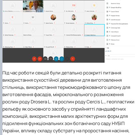
Під час роботи секцій були детально розкриті питання
використання сухостійної деревини для виготовлення
стільниць, використання термомодифікованого шпону для
виготовлення фасадів, мікроклонального розмноження
рослин роду Drosera L. та рослин роду Cercis L., геопластики
рельєфу як основного засобу у сприйнятті ландшафтних
композицій, використання малих архітектурних форм для
підсилення функціональних зон ботанічного саду НУБІП
України, впливу складу субстрату на проростання насіння,