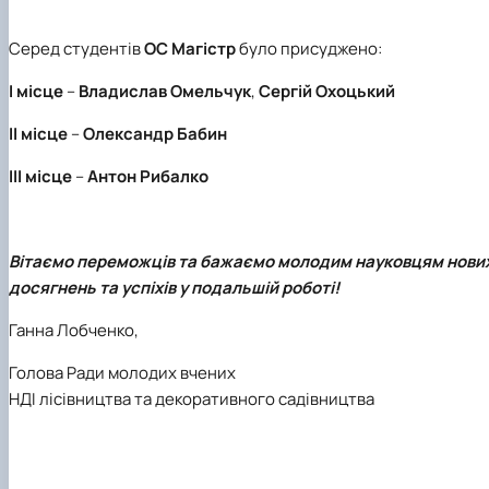
Серед студентів
ОС Магістр
було присуджено:
І місце
–
В
ладислав Омельчук
,
Сергій Охоцький
ІІ місце
–
Олександр Бабин
ІІІ місце
–
Антон Рибалко
Вітаємо переможців та бажаємо молодим науковцям нови
досягнень та успіхів у подальшій роботі!
Ганна Лобченко,
Голова Ради молодих вчених
НДІ лісівництва та декоративного садівництва