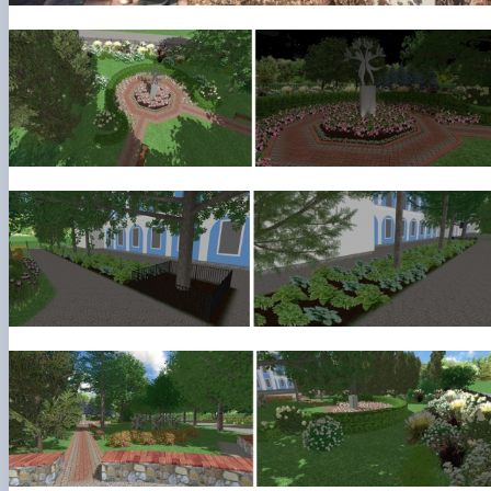
КОРЕНЬ Володимир Анатолійович (24.10.19
- 08.02.2025 р.), випускник 2013 рок…
ЛАЗЕБНИК Іван Вікторович (25.02.1993 -
17.09.2023 р.), випускник 2019 року, спі…
ЛЕВЧЕНКО Валентин Віталійович (10.11.2003
19.07.2022 р.), студент 1-го курсу …
ЛІЧНИЙ Юрій Русланович (06.05.1996 -
15.12.2024 р.), випускник 2019 року.
МИКУЛІЧ Богдан Олексійович (07.08.1991
-12.07.2023 р.), випускник 2013 року.
МИРОНЕНКО Михайло Вікторович (02.10.19
- 24.05.2024 р.), випускник 1999 року.
МУЗИЧЕНКО Костянтин Вікторович
(18.02.1993 – 13.02.2023 р.), випускник 2021
рок…
ОБЛОМЕЙ Семен Олександрович (13.06.20
- 21.06.2022 р.), студент 3-го курсу 20…
ПАЛІЄНКО Максим Володимирович (14.11.19
- 24.08.2022 р.), випускник 2011 року.
ПЕТРИЧЕНКО Віктор Михайлович (30.11.1985
17.05.2022 р.), випускник 2011 року.