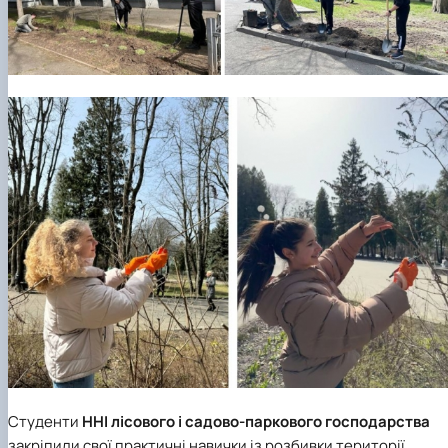
Студенти
ННІ лісового і садово-паркового господарства
закріпили свої практичні навички із розбивки території,