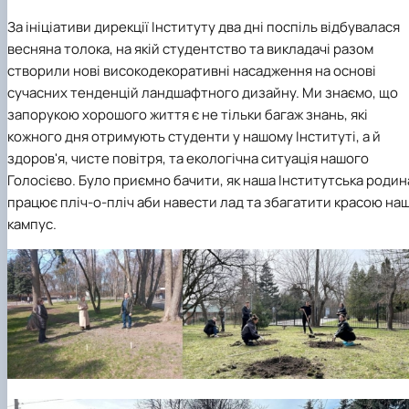
СЕРГА Петро Грирорович (18.06.1999 -
За ініціативи дирекції Інституту два дні поспіль відбувалася
17.04.2024 р.), студент 2-го курсу 2024 рі…
весняна толока, на якій студентство та викладачі разом
СОЛОВЙОВ Сергій Олександрович
створили нові високодекоративні насадження на основі
(08.06.1983 - 27.09.2022 р.), випускник 2017
року.
сучасних тенденцій ландшафтного дизайну. Ми знаємо, що
СОРОКА Олександр Григорович (03.07.1986 
запорукою хорошого життя є не тільки багаж знань, які
03.07.2023 р.), випускник 2019 року.
кожного дня отримують студенти у нашому Інституті, а й
СТЕПАНОВ Віталій Анатолійович (09.06.19
здоров'я, чисте повітря, та екологічна ситуація нашого
- 20.05.2022 р.), випускник 1999 року.
Голосієво. Було приємно бачити, як наша Інститутська родин
ТЕРЕЩЕНКО Ростислав Віталійович (14.11.1
працює пліч-о-пліч аби навести лад та збагатити красою на
- 28.12.2023 р.), студент 2 курсу з…
кампус.
ТУШАКОВСЬКИЙ Борис Олександрович
(02.05.1981 - 02.02.2025 р.), випускник 2003 р…
ШЕВЧЕНКО Володимир В’ячеславович
(30.06.1965 - 03.2022 р.), випускник 1992 року.
ШИНКАРЬОВ Олексій Сергійович (30.03.19
- 25.08.2023 р.), випускник 2016 року.
ЯРЕМА Микола Юрійович (13.12.1973 -
18.12.2022 р.), випускник 1996 року.