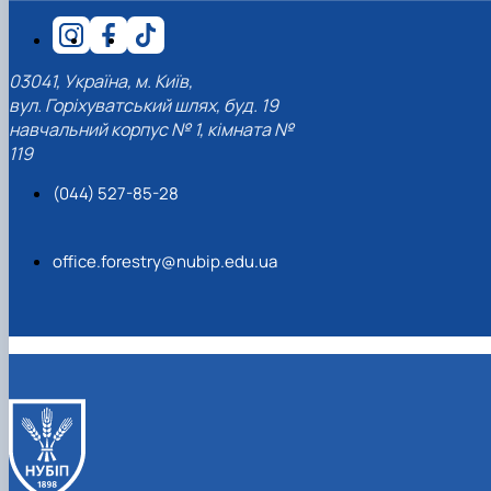
СЕРГА Петро Грирорович (18.06.1999 -
17.04.2024 р.), студент 2-го курсу 2024 рі…
СОЛОВЙОВ Сергій Олександрович
03041, Україна, м. Київ,
(08.06.1983 - 27.09.2022 р.), випускник 2017
вул. Горіхуватський шлях, буд. 19
року.
навчальний корпус № 1, кімната №
СОРОКА Олександр Григорович (03.07.1986 
119
03.07.2023 р.), випускник 2019 року.
СТЕПАНОВ Віталій Анатолійович (09.06.19
(044) 527-85-28
- 20.05.2022 р.), випускник 1999 року.
ТЕРЕЩЕНКО Ростислав Віталійович (14.11.1
- 28.12.2023 р.), студент 2 курсу з…
office.forestry@nubip.edu.ua
ТУШАКОВСЬКИЙ Борис Олександрович
(02.05.1981 - 02.02.2025 р.), випускник 2003 р…
ШЕВЧЕНКО Володимир В’ячеславович
(30.06.1965 - 03.2022 р.), випускник 1992 року.
ШИНКАРЬОВ Олексій Сергійович (30.03.19
- 25.08.2023 р.), випускник 2016 року.
ЯРЕМА Микола Юрійович (13.12.1973 -
18.12.2022 р.), випускник 1996 року.