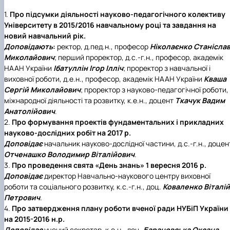
БОРИСЕНКО Володимир Валерійович
Лісопожежні школи
1.
Про підсумки діяльності науково-педагогічного колективу
(29.07.1981 - 02.02.2024 р.), випускник 2002
Міжнародні стандарти з гасіння пожеж
Університету в 2015/2016 навчальному році та завдання на
ро…
Пожежне законодавство
новий навчальний рік.
ГОЛУБ Артур Володимирович (13.04.1994 -
Контакти
Доповідають
:
ректор, д.пед.н., професор
Ніколаєнко Станісла
12.09.2021 р.), випускник 2020 року.
Миколайович
; перший проректор, д.с.-г.н., професор, академік
ГОРЕЦЬКИЙ Олег Петрович (22.11.1974 -
НААН України
Ібатуллін Ігор Ілліч
; проректор з навчальної і
18.06.2022 р.), випускник 1999 року.
виховної роботи, д.е.н., професор, академік НААН України
Кваша
ГОРОБЕНКО Олександр Миколайович
Сергій Миколайович
; проректор з науково-педагогічної роботи,
(13.09.1986 - 11.11.2024 р.), випускник 2023 ро…
міжнародної діяльності та розвитку, к.е.н., доцент
Ткачук Вадим
ДАНИЛЕНКО Андрій Миколайович (04.07.19
Анатолійович
.
- 24.08.2024 р.), випускник 2016 року.
2.
Про формування проектів фундаментальних і прикладних
ДОСЯК Дмитро Дмитрович (14.05.1981 -
науково-дослідних робіт на 2017 р.
22.12.2023 р.), випускник 2004 року.
Доповідає
начальник науково-дослідної частини, д.с.-г.н., доцен
ДРУЗЬ Валерій Іванович (02.10.1980 -
Отченашко Володимир Віталійович
.
05.09.2023 р.), випускник 2003 року.
3.
Про проведення свята
«День знань»
1 вересня 2016 р.
ДУБИНА Сергій Анатолійович (24.04.1983 -
Доповідає
директор Навчально-наукового центру виховної
31.07.2023 р.), випускник 2005 року.
роботи та соціального розвитку, к.с.-г.н., доц.
Коваленко Віталій
ЗАЛОЗНИЙ Вʼячеслав Анатолійович
Петрович
.
(11.06.1984 - 24.09.2024 р.), випускник 2006
4.
Про затвердження плану роботи вченої ради НУБіП України
ро…
на 2015-2016 н.р.
КОВАЛЬСЬКИЙ Павло Васильович (25.06.19
Доповідає
учений секретар, к.е.н., доц.
Барановська Оксана
- 06.05.2022 р.), випускник 1999 року.