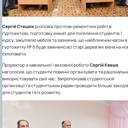
Сергій Стецюк
розповів про план ремонтних робіт в
гуртожитках, підготовку кімнат для поселення студентів 1
курсу, закупівлю меблів та зазначив, що найближчим часом в
гуртожитку № 6 буде замінено всі старі дерев’яні вікна на но
склопакети.
Проректор з навчальної і виховної роботи
Сергій Кваша
наголосив, що студенти повинні організувати та раціональн
використовувати свій час. Запропонував студентській
організації та студентським радам проводити більше заході
для студентів та їх розвитку.