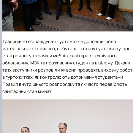
Традиційно всі завідувачі гуртожитків доповіли щодо
матеріально-технічного, побутового стану гуртожитку, про
стан ремонту та заміни меблів, санітарно-технічного
обладнання, МЗК та проживання студентів в цілому. Декани
та їх заступники розповіли як вони проводять виховну робот
в гуртожитках, як контролюють дотримання студентами
Правил внутрішнього розпорядку та як часто перевіряють
санітарний стан кімнат.