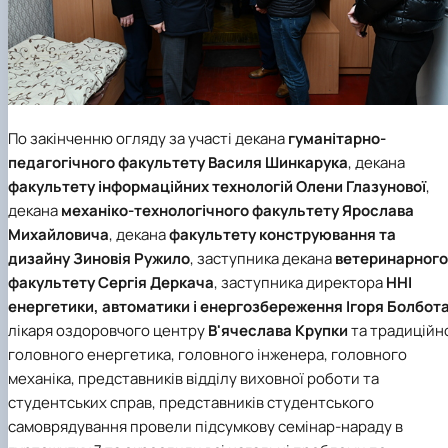
По закінченню огляду за участі декана
гуманітарно-
педагогічного факультету
Василя Шинкарука
, декана
факультету інформаційних технологій
Олени Глазунової
,
декана
механіко-технологічного факультету
Ярослава
Михайловича
, декана
факультету конструювання та
дизайну
Зиновія Ружило
, заступника декана
ветеринарного
факультету
Сергія Деркача
, заступника директора
ННІ
енергетики, автоматики і енергозбереження
Ігоря Болбот
лікаря оздоровчого центру
В'ячеслава Крупки
та традиційн
головного енергетика, головного інженера, головного
механіка, представників відділу виховної роботи та
студентських справ, представників студентського
самоврядування провели підсумкову семінар-нараду в