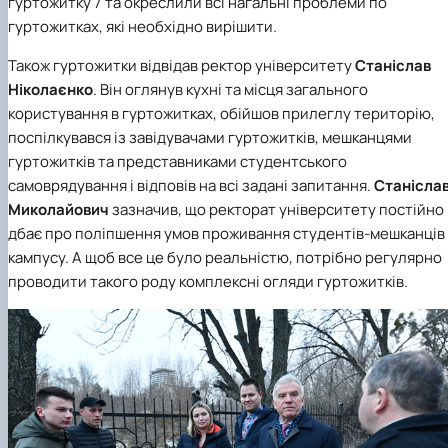
гуртожитку 7 та окреслили всі нагальні проблеми по
гуртожитках, які необхідно вирішити.
Також гуртожитки відвідав ректор університету
Станіслав
Ніколаєнко
. Він оглянув кухні та місця загального
користування в гуртожитках, обійшов прилеглу територію,
поспілкувався із завідувачами гуртожитків, мешканцями
гуртожитків та представниками студентського
самоврядування і відповів на всі задані запитання.
Станісла
Миколайович
зазначив, що ректорат університету постійно
дбає про поліпшення умов проживання студентів-мешканців
кампусу. А щоб все це було реальністю, потрібно регулярно
проводити такого роду комплексні огляди гуртожитків.