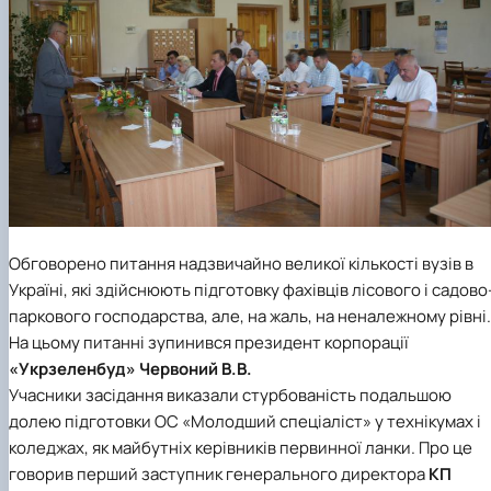
Обговорено питання надзвичайно великої кількості вузів в
Україні, які здійснюють підготовку фахівців лісового і садово
паркового господарства, але, на жаль, на неналежному рівні.
На цьому питанні зупинився президент корпорації
«Укрзеленбуд»
Червоний В.В.
Учасники засідання виказали стурбованість подальшою
долею підготовки ОС «Молодший спеціаліст» у технікумах і
коледжах, як майбутніх керівників первинної ланки. Про це
говорив перший заступник генерального директора
КП