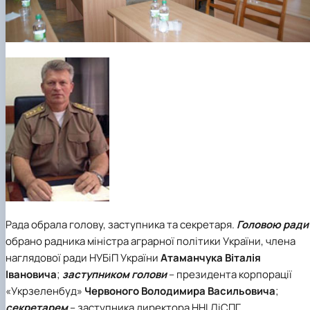
Рада обрала голову, заступника та секретаря.
Головою ради
обрано радника міністра аграрної політики України, члена
наглядової ради НУБіП України
Атаманчука Віталія
Івановича
;
заступником голови
– президента корпорації
«Укрзеленбуд»
Червоного Володимира Васильовича
;
секретарем
– заступника директора ННІ ЛіСПГ