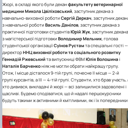
Жюрі, в складі якого були декан
факультету ветеринарної
медицини
Микола Цвіліховський
, заступник декана з
навчально-виховної роботи
Сергій Деркач
, заступник декан
з навчальної роботи
Василь Данілов
, заступник декана з
практичної підготовки студентів
Юрій Жук
, заступник декан
з магістерської підготовки
Володимир Мельник
, голова
студентської організації
Суінов Рустам
та спеціальні гості —
директор
ННЦ виховної роботи та соціального розвитку
Геннадій Ржевський
та випускниці ФВМ
Юлія Волошина
і
Наталія Барченко
ніяк не могли обрати найкращу групу.
Отож,
І місце
дісталося 9-тій групі, почесне
ІІ місце
— 2-й
групі курсантів, а
ІІІ
— 4-тій групі. Студенти, хто брав участь, 
хто дивився, викладачі й жюрі — всі залишилися задоволені і
щасливі. Будемо сподіватися, що й надалі першокурсники
будуть такими ж активними й кмітливими, як і їх попередники