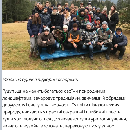
Разом на одній з підкорених вершин
Гуцульщина манить багатьох своїми природними
ландшафтами, зачаровує традиціями, звичаями й обрядами,
дарує силу і снагу для творчості. Тут діти пізнають живу
природу, вникають у праотчі сакральні і глибинні пласти
культури, долучаються до звичаєвої культури колядування,
вивчають музейні експонати, переконуються у єдності