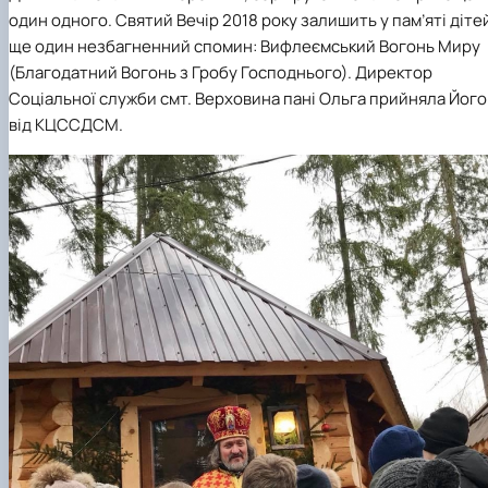
один одного. Святий Вечір 2018 року залишить у пам’яті діте
ще один незбагненний спомин: Вифлеємський Вогонь Миру
(Благодатний Вогонь з Гробу Господнього). Директор
Соціальної служби смт. Верховина пані Ольга прийняла Його
від КЦССДСМ.