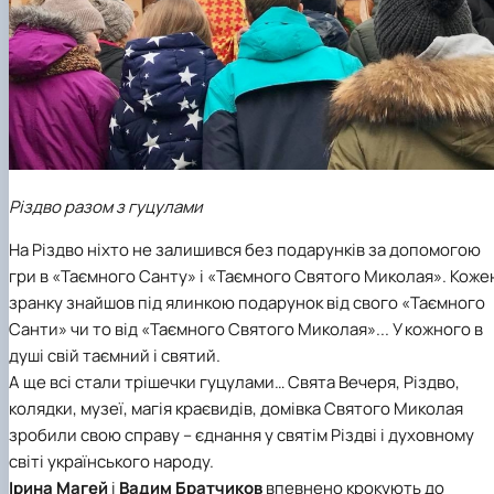
Різдво разом з гуцулами
На Різдво ніхто не залишився без подарунків за допомогою
гри в «Таємного Санту» і «Таємного Святого Миколая». Коже
зранку знайшов під ялинкою подарунок від свого «Таємного
Санти» чи то від «Таємного Святого Миколая»... У кожного в
душі свій таємний і святий.
А ще всі стали трішечки гуцулами… Свята Вечеря, Різдво,
колядки, музеї, магія краєвидів, домівка Святого Миколая
зробили свою справу – єднання у святім Різдві і духовному
світі українського народу.
Ірина Магей
і
Вадим Братчиков
впевнено крокують до