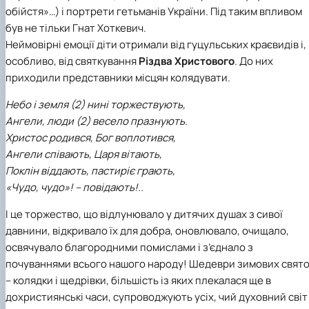
обійстя»…) і портрети гетьманів України. Під таким впливом
був не тільки Гнат Хоткевич.
Неймовірні емоції діти отримали від гуцульських краєвидів і,
особливо, від святкування
Різдва Христового
. До них
приходили представники місцян колядувати.
Небо і земля (2) нині торжествують,
Ангели, люди (2) весело празнують.
Христос родився, Бог воплотився,
Ангели співають, Царя вітають,
Поклін віддають, пастиріє грають,
«Чудо, чудо»! – повідають!..
І це торжество, що відлунювало у дитячих душах з сивої
давнини, відкривало їх для добра, оновлювало, очищало,
освячувало благородними помислами і з’єднало з
почуваннями всього нашого народу! Шедеври зимових свято
– колядки і щедрівки, більшість із яких плекалася ще в
дохристиянські часи, супроводжують усіх, чий духовний світ