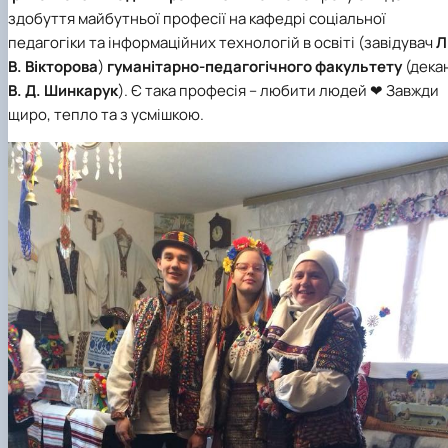
здобуття майбутньої професії на
кафедрі соціальної
педагогіки та інформаційних технологій в освіті
(завідувач
Л
В. Вікторова
)
гуманітарно-педагогічного факультету
(дека
В. Д. Шинкарук
). Є така професія – любити людей ❤ Завжди
щиро, тепло та з усмішкою.