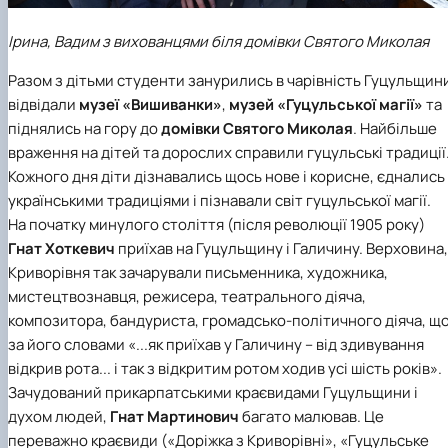
Ірина, Вадим з вихованцями біля домівки Святого Миколая
Разом з дітьми студенти занурились в чарівність Гуцульщин
відвідали
музеї «Вишиванки»
,
музей «Гуцульської магії»
та
піднялись на гору до
домівки Святого Миколая
. Найбільше
враження на дітей та дорослих справили гуцульські традиції
Кожного дня діти дізнавались щось нове і корисне, єднались
українськими традиціями і пізнавали світ гуцульської магії.
На початку минулого століття (після революції 1905 року)
Гнат Хоткевич
приїхав на Гуцульщину і Галичину. Верховина,
Криворівня так зачарували письменника, художника,
мистецтвознавця, режисера, театрального діяча,
композитора, бандуриста, громадсько-політичного діяча, щ
за його словами «...як приїхав у Галичину – від здивування
відкрив рота... і так з відкритим ротом ходив усі шість років».
Зачудований прикарпатськими краєвидами Гуцульщини і
духом людей,
Гнат Мартинович
багато малював. Це
переважно краєвиди («Доріжка з Криворівні», «Гуцульське