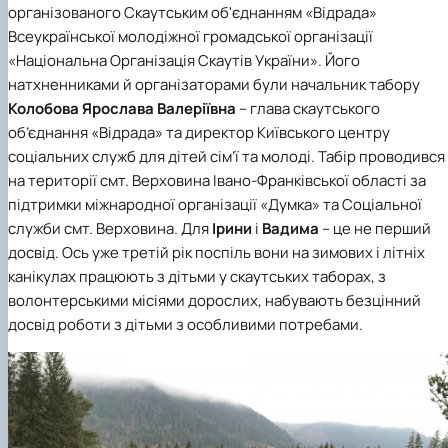
організованого Скаутським об'єднанням «Відрада»
Іноземні мови
Їдальні та буфети
Центр вивчення мов
Психологічна підтримка
Біоетична комісія
Рада молодих вчених
Методичні рекомендації, пам'ятки
ЦКНО «Агропромисловий комплекс, лісове і
Доступ до публічної інформації
Наглядова рада
Історія університету
Працевлаштування
Студентські квитки
Інклюзивне середовище
Наукові видання
садово-паркове господарство, ветеринарна
Наукові школи
Форми документів
Всеукраїнської молодіжної громадської організації
Державні закупівлі
Рада роботодавців
Видатні випускники та працівники
Наука для бізнесу
медицина»
Стартап школа НУБіП України
Патентно-ліцензійна діяльність
Досліднику та автору
Офіційна символіка
Благодійний фонд «Голосіївська ініціатива
Звіт ректора
«Національна Організація Скаутів України»
. Його
Обладнання НУБіП України
Звіт про проведення НТЗ
Каталог наукових послуг
Антикорупційні заходи
2020»
Пам'яті захисників України
натхненниками й організаторами були начальник табору
Наукові журнали НУБіП України
«SEB-2024»
Гендерна радниця
Почесні доктори і професори НУБіП України
Уповноважена особа з питань запобігання 
Колобова Ярослава Валеріївна
– глава
скаутського
Наукові журнали НУБіП України (English)
«SEB-2025»
Контактна інформація
виявлення корупції
Пресслужба
об’єднання «Відрада»
та директор Київського центру
Пам'ятка про проведення науково-технічни
Університетський кур'єр
Положення про антикорупційного
соціальних служб для дітей сім’ї та молоді. Табір проводився
заходів
уповноваженого НУБіП України
Вибори ректора
на території смт. Верховина Івано-Франківської області за
Порядок планування та організації
Програма розвитку університету «Голосіївсь
Національні нормативно-правові акти
проведення НТЗ
підтримки міжнародної організації «Думка» та Соціальної
ініціатива – 2025»
Нормативно-правові акти НУБіП України
Результати науково-технічних заходів
Інформаційні ресурси НАЗК
служби смт. Верховина. Для
Ірини
і
Вадима
– це не перший
Монографії
Методичні роз’яснення НАЗК
досвід. Ось уже третій рік поспіль вони на зимових і літніх
Антикорупційні заходи
канікулах працюють з дітьми у скаутських таборах, з
волонтерськими місіями дорослих, набувають безцінний
досвід роботи з дітьми з особливими потребами.