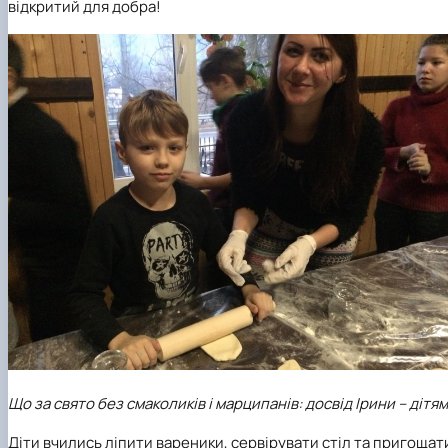
відкритий для добра!
Що за свято без смаколиків і марципанів: досвід Ірини – дітям
Діти вчились ліпити вареники, сервірувати стіл та пригощат