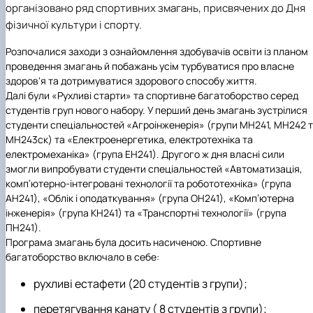
організовано ряд спортивних змагань, присвячених до Дня
Іноземні мови
Їдальні та буфети
Центр вивчення мов
Психологічна підтримка
Біоетична комісія
Рада молодих вчених
Методичні рекомендації, пам'ятки
ЦКНО «Агропромисловий комплекс, лісове і
Доступ до публічної інформації
Наглядова рада
Історія університету
Працевлаштування
Студентські квитки
Інклюзивне середовище
фізичної культури і спорту.
Наукові видання
садово-паркове господарство, ветеринарна
Наукові школи
Форми документів
Державні закупівлі
Рада роботодавців
Видатні випускники та працівники
Наука для бізнесу
медицина»
Стартап школа НУБіП України
Патентно-ліцензійна діяльність
Досліднику та автору
Офіційна символіка
Благодійний фонд «Голосіївська ініціатива
Звіт ректора
Розпочалися заходи з ознайомлення здобувачів освіти із планом
Обладнання НУБіП України
Звіт про проведення НТЗ
Каталог наукових послуг
Антикорупційні заходи
2020»
Пам'яті захисників України
проведення змагань й побажань усім турбуватися про власне
Наукові журнали НУБіП України
«SEB-2024»
Гендерна радниця
Почесні доктори і професори НУБіП України
Уповноважена особа з питань запобігання 
здоров'я та дотримуватися здорового способу життя.
Наукові журнали НУБіП України (English)
«SEB-2025»
Контактна інформація
виявлення корупції
Пресслужба
Далі були «Рухливі старти» та спортивне багатоборство серед
Пам'ятка про проведення науково-технічни
Університетський кур'єр
Положення про антикорупційного
студентів груп нового набору. У перший день змагань зустрілися
заходів
уповноваженого НУБіП України
Вибори ректора
студенти спеціальностей «Агроінженерія» (групи МН241, МН242 
Порядок планування та організації
Програма розвитку університету «Голосіївсь
Національні нормативно-правові акти
МН243ск) та «Електроенергетика, електротехніка та
проведення НТЗ
ініціатива – 2025»
Нормативно-правові акти НУБіП України
електромеханіка» (група ЕН241). Другого ж дня власні сили
Результати науково-технічних заходів
Інформаційні ресурси НАЗК
змогли випробувати студенти спеціальностей «Автоматизація,
Монографії
Методичні роз’яснення НАЗК
комп’ютерно-інтегровані технології та робототехніка» (група
Антикорупційні заходи
АН241), «Облік і оподаткування» (група ОН241), «Комп’ютерна
інженерія» (група КН241) та «Транспортні технології» (група
ПН241).
Програма змагань була досить насиченою. Спортивне
багатоборство включало в себе:
рухливі естафети (20 студентів з групи);
перетягування канату ( 8 студентів з групи);