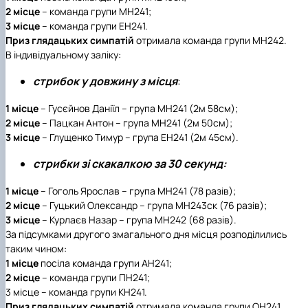
2 місце
– команда групи МН241;
3 місце
– команда групи ЕН241.
Приз глядацьких симпатій
отримала команда групи МН242.
В індивідуальному заліку:
стрибок у довжину з місця
:
1 місце
– Гусєйнов Даніїл – група МН241 (2м 58см);
2 місце
– Пацкан Антон – група МН241 (2м 50см);
3 місце
– Глущенко Тимур – група ЕН241 (2м 45см).
стрибки зі скакалкою за 30 секунд:
1 місце
– Гоголь Ярослав – група МН241 (78 разів);
2 місце
– Гуцький Олександр – група МН243ск (76 разів);
3 місце
– Курлаєв Назар – група МН242 (68 разів).
За підсумками другого змагального дня місця розподілились
таким чином:
1 місце
посіла команда групи АН241;
2 місце
– команда групи ПН241;
3 місце – команда групи КН241.
Приз глядацьких симпатій
отримала команда групи ОН241.