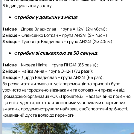
В індивідуальному заліку:
с
трибок у довжину з місця
:
1 місце
– Дирда Владислав – група АН241 (2м 48см);
2 місце
– Олексенко Богдан – група АН241 (2м 43см);
3 місце
– Туровець Владислав – група АН241 (2м 40см).
с
трибки зі скакалкою за 30 секунд
:
1 місце
– Киреєв Нікіта – група ПН241 (85 разів);
2 місце
– Чайка Анна – група ОН241 (72 рази);
3 місце
– Дирда Владислав – група АН241 (65 раз).
За результатами змагань усіх переможців та призерів було
урочисто нагороджено відзнаками та солодкими призами від
Громадської організації «СК «Прометей». Надзвичайно приємно,
що всі студенти, які стали активними учасниками спортивних
змагань, продемонстрували найкращі свої спортивні здібності,
командний дух та волю до перемоги.