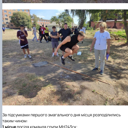
За підсумками першого змагального дня місця розподілились
таким чином:
1 місце
посіла команда групи МН243ск;