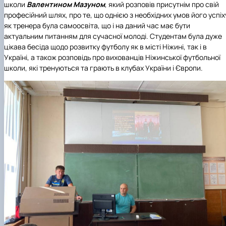
школи
Валентином Мазуном
, який розповів присутнім про свій
професійний шлях, про те, що однією з необхідних умов його успіх
як тренера була самоосвіта, що і на даний час має бути
актуальним питанням для сучасної молоді. Студентам була дуже
цікава бесіда щодо розвитку футболу як в місті Ніжині, так і в
Україні, а також розповідь про вихованців Ніжинської футбольної
школи, які тренуються та грають в клубах України і Європи.