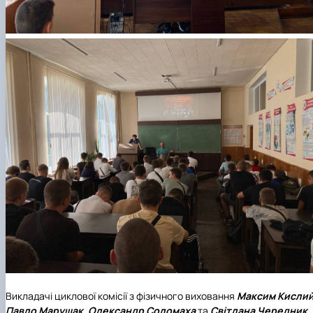
Викладачі циклової комісії з фізичного виховання
Максим Кисли
Павло Марущак
,
Олександр Соломаха
та
Світлана Чередник