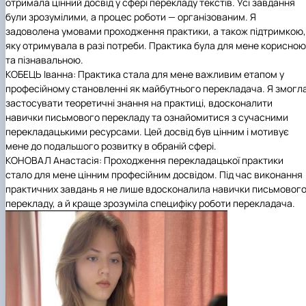
отримала цінний досвід у сфері перекладу текстів. Усі завдання
були зрозумілими, а процес роботи — організованим. Я
задоволена умовами проходження практики, а також підтримкою,
яку отримувала в разі потреби. Практика була для мене корисною
та пізнавальною.
КОБЕЦЬ Іванна: Практика стала для мене важливим етапом у
професійному становленні як майбутнього перекладача. Я змогл
застосувати теоретичні знання на практиці, вдосконалити
навички письмового перекладу та ознайомитися з сучасними
перекладацькими ресурсами. Цей досвід був цінним і мотивує
мене до подальшого розвитку в обраній сфері.
КОНОВАЛ Анастасія: Проходження перекладацької практики
стало для мене цінним професійним досвідом. Під час виконання
практичних завдань я не лише вдосконалила навички письмовог
перекладу, а й краще зрозуміла специфіку роботи перекладача.