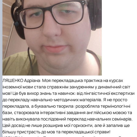
ЛЯШЕНКО Адріана: Моя перекладацька практика на курсах
іноземної мови стала справжнім зануренням у динамічний світ
мов! Це був вихор знань та навичок: від лінгвістичної експертизи
до перекладу навчально-методичних матеріалів. Я не просто
перекладала, а буквально творила: розробляла термінологічні
бази, створювала інтерактивні завдання англійською мовою та
навіть виконувала послідовний переклад навчальних семінарів.
Цей досвід не лише розширив мої горизонти, але й запалив ще
більшу пристрасть до мов та перекладацької справи!