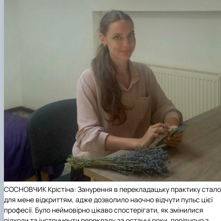
СОСНОВЧИК Крістіна: Занурення в перекладацьку практику стало
для мене відкриттям, адже дозволило наочно відчути пульс цієї
професії. Було неймовірно цікаво спостерігати, як змінилися
підходи та інструменти перекладу за останні роки, порівняно з