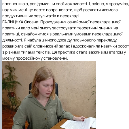
впевненішою, усвідомивши свої можливості. І, звісно, я зрозуміла
над чим мені ще варто попрацювати, щоб досягати якомога
продуктивніших результатів в перекладі.
ГАЛИЦЬКА Оксана: Проходження ознайомчої перекладацької
практики дало мені змогу застосувати теоретичні знання на
практиці, ознайомитися з реальними умовами перекладацької
діяльності. Я набула цінного досвіду письмового перекладу,
розширила свій словниковий запас і вдосконалила навички робо
з різними типами текстів. Ця практика стала важливим етапом у
моєму професійному становленні.