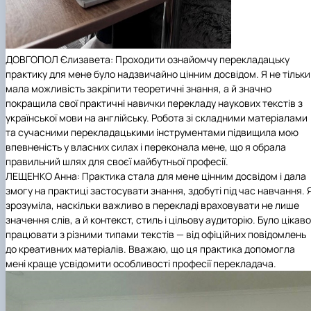
ДОВГОПОЛ Єлизавета: Проходити ознайомчу перекладацьку
практику для мене було надзвичайно цінним досвідом. Я не тільки
мала можливість закріпити теоретичні знання, а й значно
покращила свої практичні навички перекладу наукових текстів з
української мови на англійську. Робота зі складними матеріалами
та сучасними перекладацькими інструментами підвищила мою
впевненість у власних силах і переконала мене, що я обрала
правильний шлях для своєї майбутньої професії.
ЛЕЩЕНКО Анна: Практика стала для мене цінним досвідом і дала
змогу на практиці застосувати знання, здобуті під час навчання. 
зрозуміла, наскільки важливо в перекладі враховувати не лише
значення слів, а й контекст, стиль і цільову аудиторію. Було цікаво
працювати з різними типами текстів — від офіційних повідомлень
до креативних матеріалів. Вважаю, що ця практика допомогла
мені краще усвідомити особливості професії перекладача.