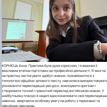
КОРНІЄЦЬ Анна: Практика була дуже корисною, і я вважаю її
важливим етапом підготовки до професійної діяльності. Я змогла
на практиці застосувати здобуті знання, познайомитися з
типологією офіційно-ділового тексту, навчилася використовуват
різноманітні перекладацькі ресурси, аналізувати оригінал і
створювати точний і грамотний переклад англійською мовою. У
майбутньому планую й надалі вдосконалювати свої перекладацьк
навички, звертаючи особливу увагу на роботу з термінами та
офіційною лексикою.