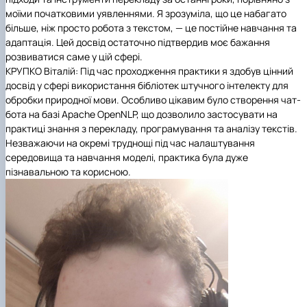
моїми початковими уявленнями. Я зрозуміла, що це набагато
більше, ніж просто робота з текстом, — це постійне навчання та
адаптація. Цей досвід остаточно підтвердив моє бажання
розвиватися саме у цій сфері.
КРУПКО Віталій: Під час проходження практики я здобув цінний
досвід у сфері використання бібліотек штучного інтелекту для
обробки природної мови. Особливо цікавим було створення чат-
бота на базі Apache OpenNLP, що дозволило застосувати на
практиці знання з перекладу, програмування та аналізу текстів.
Незважаючи на окремі труднощі під час налаштування
середовища та навчання моделі, практика була дуже
пізнавальною та корисною.