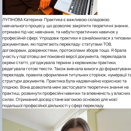
ЛУПІНОВА Катерина: Практика є важливою складовою
навчального процесу, що дозволяє закріпити теоретичні знання,
отримані під час навчання, та набути практичних навичок у
професійній сфері. Упродовж практики я ознайомилася з типовим
документами, які підлягають перекладу: статутами ТОВ,
договорами, довіреностями, протоколами зборів тощо. Я брала
участь у підготовці англомовної версії документа, перекладала
окремі статті, узгоджувала терміни з керівником практики,
редагувала готові тексти. Також вивчала вимоги до форматуван
перекладів, правила оформлення титульних сторінок, нумерації т
структури документів. Практика була надзвичайно корисною та
плідною. Вона дозволила мені застосувати теоретичні знання на
практиці, розвинути професійні навички та впевненість у власних
силах. Отриманий досвід стане вагомою основою для моєї
подальшої професійної діяльності у сфері перекладу.