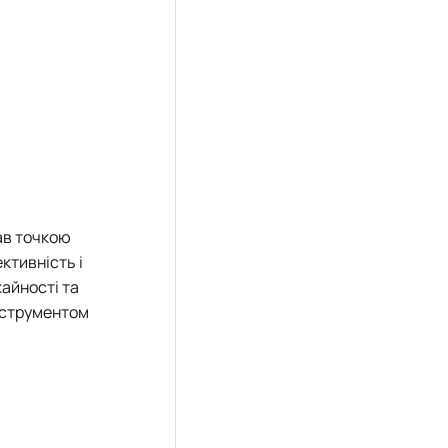
ав точкою
ктивність і
айності та
нструментом