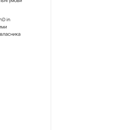
льні умови
hD in
ими
а власника