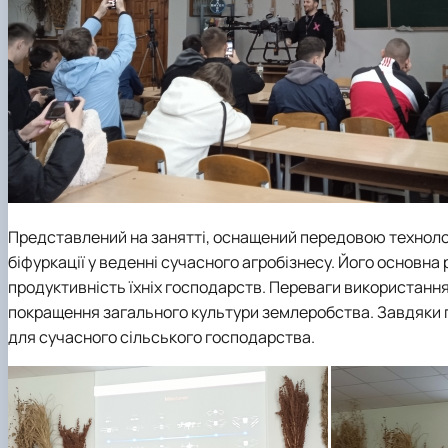
Представлений на занятті, оснащений передовою технол
біфуркації у веденні сучасного агробізнесу. Його основна
продуктивність їхніх господарств. Переваги використанн
покращення загального культури землеробства. Завдяки
для сучасного сільського господарства.