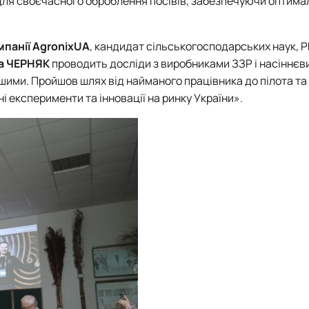
ля своєчасного оброблення посівів, забезпечуючи оптима
мпанії
AgronixUA
, кандидат сільськогосподарських наук, P
а ЧЕРНЯК
проводить досліди з виробниками ЗЗР і насіннєв
іншими. Пройшов шлях від найманого працівника до пілота т
і експерименти та інновації на ринку України».