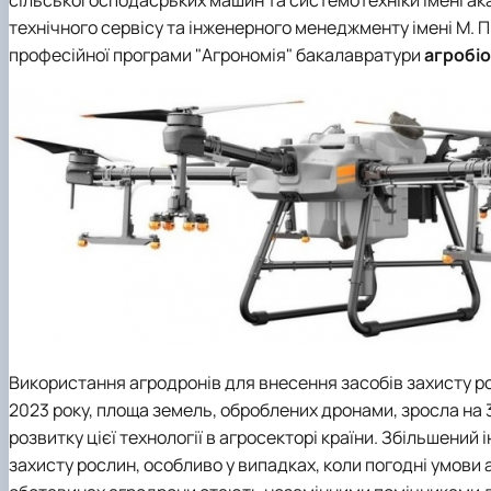
сільськогосподасрьких машин та системотехніки імені ак
технічного сервісу та інженерного менеджменту імені М. 
професійної програми "Агрономія" бакалавратури
агробі
Використання агродронів для внесення засобів захисту ро
2023 року, площа земель, оброблених дронами, зросла на 
розвитку цієї технології в агросекторі країни. Збільшени
захисту рослин, особливо у випадках, коли погодні умови