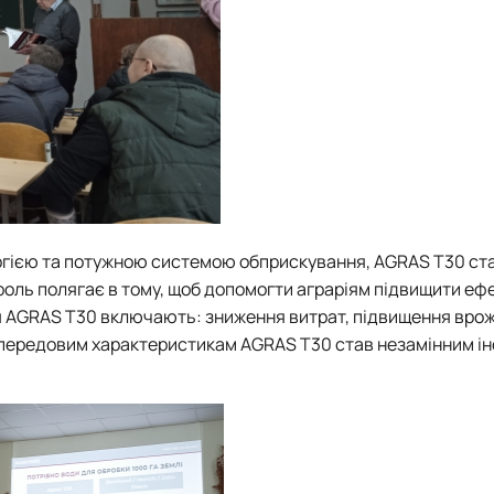
огією та потужною системою обприскування, AGRAS T30 ст
 роль полягає в тому, щоб допомогти аграріям підвищити ефе
я AGRAS T30 включають: зниження витрат, підвищення врож
 передовим характеристикам AGRAS T30 став незамінним і