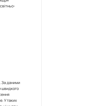
федри
освітньо-
. За даними
м швидкого
есення
. У таких