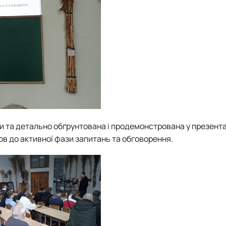
 та детально обґрунтована і продемонстрована у презентац
ов до активної фази запитань та обговорення.