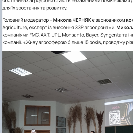
обставинах агродрони стають незамінними помічниками д
для їх зростання та розвитку.
Головний модератор –
Микола ЧЕРНЯК
є засновником
ко
Agriculture, експерт із внесення ЗЗР агродронами.
Микол
компаніями FMC, АХТ, UPL, Monsanto, Bayer, Syngenta та 
компанії. «Живу агросферою більше 15 років, проводжу різн