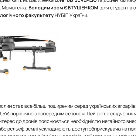
адеміка П. М. Василенка
Олегом ВЕЧЕРЕЮ
та доцентом ка
П. Момотенка
Володимиром ЄВТУШЕНКОМ
, для студентів 
ологічного факультету
НУБіП України.
слин стає все більш поширеним серед українських аграріїв
3,5% порівняно з попереднім сезоном. Цей ріст є свідчення
й інтерес до дронів пояснюється необхідністю негайного вн
 або рельєф землі ускладнюють доступ обприскувача на поле