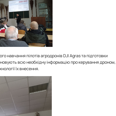
о навчання пілотів агродронів DJI Agras та підготовки
пановують всю необхідну інформацію про керування дроном,
нології їх внесення.