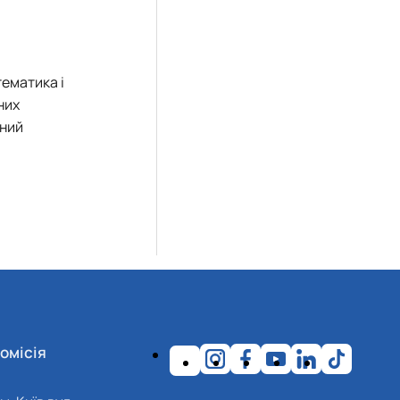
тематика і
них
чний
омісія