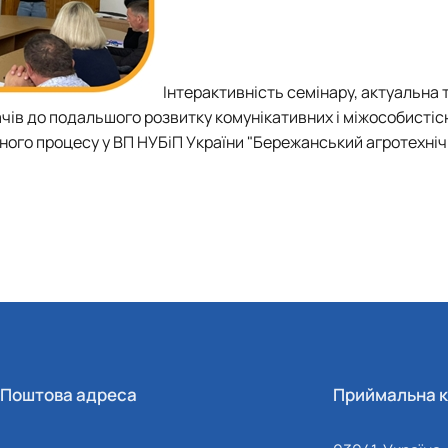
Інтерактивність семінару, актуальна 
ів до подальшого розвитку комунікативних і міжособистіс
ного процесу у ВП НУБіП України "Бережанський агротехні
Поштова адреса
Приймальна к