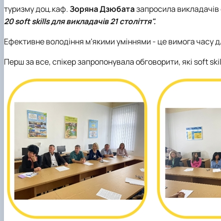
туризму доц.каф.
Зоряна Дзюбата
запросила викладачів 
20 soft skills для викладачів 21 століття".
Ефективне володіння м'якими уміннями - це вимога часу д
Перш за все, спікер запропонувала обговорити, які soft skil