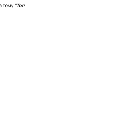
на тему
"Топ