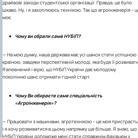
драйвові заходи студентської організації. Правда, це було
цікаво. Ну, і я захоплююсь технікою. Так що агроінженерія – ц
моє.
Чому ви обрали саме НУБіП?
— На мою думку, наша держава має усі шанси стати успішною
країною, завдяки перспективній молоді, яка буде її розвивати
Я впевнений і вірю, що НУБіП України дає молодому
поколінню шанс отримати гідний старт.
Чому Ви обираєте саме спеціальність
«Агроінженерія»?
— Працювати з машинами, агротехнікою – це моя пристрасть
і я хочу розвиватися в цьому напрямку ще більше. Я знаю, що
НУБіП України допоможе мені стати справжнім фахівцем у