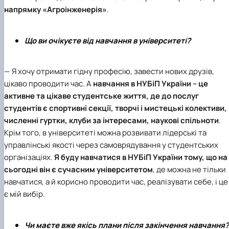
напрямку «Агроінженерія»
.
Що ви очікуєте від навчання в університеті?
— Я хочу отримати гідну професію, завести нових друзів,
цікаво проводити час. А
навчання в
НУБіП України
– це
активне та цікаве студентське життя, де до послуг
студентів є спортивні секції, творчі і мистецькі колективи,
численні гуртки, клуби за інтересами, наукові спільноти
.
Крім того, в університеті можна розвивати лідерські та
управлінські якості через самоврядування у студентських
організаціях.
Я буду навчатися в НУБіП України тому, що на
сьогодні він є сучасним університетом
, де можна не тільки
навчатися, а й корисно проводити час, реалізувати себе, і це
є мій вибір.
Чи маєте вже якісь плани після закінчення навчання?