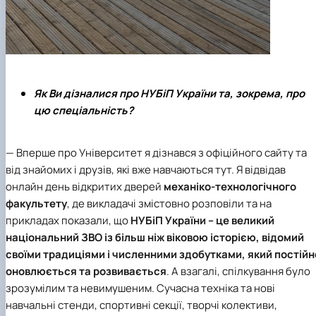
Як Ви дізналися про НУБіП України та, зокрема, про
цю спеціальність?
— Вперше про Університет я дізнався з офіційного сайту та
від знайомих і друзів, які вже навчаються тут. Я відвідав
онлайн день відкритих дверей
механіко-технологічного
факультету
, де викладачі змістовно розповіли та на
прикладах показали, що
НУБіП України
– це великий
національний ЗВО із більш ніж віковою історією, відомий
своїми традиціями і численними здобутками, який постійн
оновлюється та розвивається
. А взагалі, спілкування було
зрозумілим та невимушеним. Сучасна техніка та нові
навчальні стенди, спортивні секції, творчі колективи,