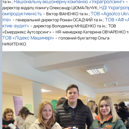
Національну акціонерну компанію «Украгролізинг»
та ін.;
–
НДІ Украгроп
директор відділу лізингу Олександр ЦІОМАЛЬЧУК;
омпродуктивність
ТОВ «Agsolco Ukr
– Віктор ІВАНЕНКО та ін.;
ine»
ТОВ «АФ «
– генеральний директор Роман ОСАДЧИЙ та ін.;
ктив-аудит»
– директор Володимир МНІЩЕНКО та ін.; ТОВ
«Емерджекс Аутсорсинг» – HR-менеджер Катерина ОВЧАРЕНКО т
ТОВ «Лідекс Машинері»
– головний бухгалтер Ольга
НИКИТЕНКО.