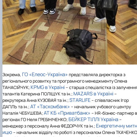
ГО «Елеос-Україна»
Зокрема,
представляла директорка з
регіонального розвитку та програмного менеджменту Олена
KPMG в Україні
ТАНАСІЙЧУК;
– старша спеціалістка із залученн
MAZARS в Україні
талантів Катерина ПОЛІЩУК та ін.;
–
STARLIFE
рекрутерка Анна КУЗОВАЯ та ін.;
– співвласник Ігор
АТ «Таскомбанк»
ДАГІЛЬ та ін.;
– начальник учбового центру
АТ КБ «Приватбанк»
Наталія ЧЕБУШЕВА;
– HR-бізнес-партнер 
БЕЙКЕР ТІЛЛІ Україна
регіонах ГО Неля ГРЕБІНІЧЕНКО;
–
Енергетичну мит
менеджер з персоналу Анна ФЕДОРЧУК та ін.;
ицю
– начальник відділу по роботі з персоналом Олена ТКАЧЕНК