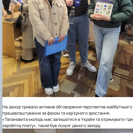
На заході тривало активне обговорення перспектив майбутнього
працевлаштування за фахом та кар’єрного зростання.
«Талановита молодь має залишатися в Україні та отримувати гідн
заробітну плату», такий був лозунг даного заходу.